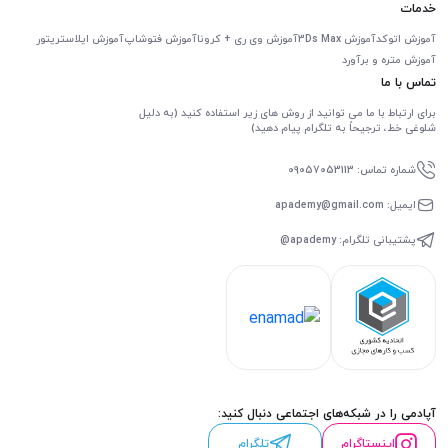
خدمات
آموزش اتوکد
آموزش 3Ds Max
آموزش وی ری + کرونا
آموزش فتوشاپ
آموزش ایلاستریتور
آموزش متره و برآورد
تماس با ما
برای ارتباط با ما می توانید از روش های زیر استفاده کنید (به دلیل
شلوغی خط، ترجیحاً به تلگرام پیام دهید)
شماره تماس: 09057053113
ایمیل: apademy@gmail.com
پشتیبانی تلگرام: apademy@
آپادمی را در شبکه‌های اجتماعی دنبال کنید:
اینستاگرام
تلگرام