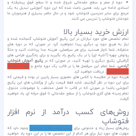
دوره از صفر و سطح مقدماتی شروع شده و تا سطح فوق پیشرفته و
استادی ادامه می یابد. همین باعث شده که این دوره آموزشی تبدیل به یک
مرجع برای سایر مدرسین فتوشاپ شود و در حال حاضر بسیاری از هنرجویان ما
خودشان فتوشاپ را تدریس می کنند.
ارزش خرید بسیار بالا
تمام تخصص های مورد نیازتان در این پکیج آموزش فتوشاپ گنجانده شده و
نیاز به هیچ دوره ی دیگری پیدا نخواهید کرد. در صورتی که در دوره های
متفرقه، شما ناچار هستید برای هر سرفصلی، هزینه جدا پرداخت کنید و مثلاً
روتوش چهره (آتلیه ای) را در یک پکیج یاد بگیرید و برای یادگیری طراحی های
گرافیکی پکیج دیگری را تهیه کنید، در صورتی که در
پکیج آموزش فتوشاپ
آپادمی
، شما تمام این سرفصل ها را در قالب یک دوره جامع و
فقط با یک بار
پرداخت هزینه
، دریافت خواهید کرد.
هزینه دوره در مقایسه با کلاس های حضوری بسیار پایین تر بوده و قیمتی که
برای این دوره در نظر گرفتیم، شاید فقط قیمت یکی از ورکشاپ های این پکیج
آموزشی باشد! در صورتی که در قالب 10 فصل مختلف، با موضوعات متنوع،
تمام زمینه های کاری فتوشاپ را از سطح مقدماتی تا فوق حرفه ای یاد خواهید
گرفت.
روش‌های کسب درآمد از نرم افزار
فتوشاپ
روش‌های بسیار زیاد و متنوعی برای
کسب درآمد بالا از فتوشاپ
وجود دارد که
مهارت های مورد نیاز برای هر کدام از این تخصص ها را در این دوره یاد خواهید