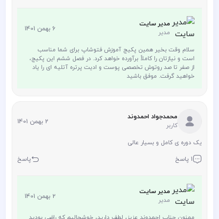
مدیر سایت
6 بهمن 1401
مدیر
سلام وقت بخیر همین پکیج آموزش فتوشاپ برای شما مناسب
است و نیازتان را کاملاً برآورده خواهد کرد. در فصل ششم این پکیج،
از صفر تا صد روتوش تخصصی پوست و ادیت پرتره آتلیه ای را یاد
خواهید گرفت. موفق باشید
محمدجواد احمدوند
2 بهمن 1401
کاربر
یک دوره ی کامل و بسیار عالی
1 پاسخ
پاسخ
مدیر سایت
2 بهمن 1401
مدیر
ممنون جناب احمدوند عزیز، لطف دارید، خوشحالیم که راضی بودید