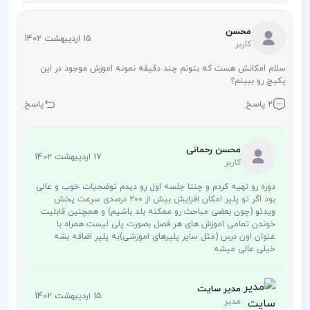
محسن
15 اردیبهشت 1402
کاربر
سلام امکانش هست که بتونم چند دقیقه نمونه اموزش موجود در این
پکیچ رو ببینم؟
2 پاسخ
پاسخ
محسن رحمانی
17 اردیبهشت 1402
کاربر
دوره رو تهیه کردم و چنتا جلسه اول رو دیدم توضحیات خوب و عالی
بود اگر تو پلیر امکان افزایش بیش از 200 درصدی سرعت پخش
ویدئو (چون بعضی مباحث رو ممکنه بلد باشیم) و همچنین قابلیت
خوندن تمامی اموزش های هر فصل بصورت پلی لیست همراه با
عنوان اون درس (مثل سایر پلیرهای اموزشی)به پلیر اضافه بشه
خیلی عالی میشه
مدیر سایت
15 اردیبهشت 1402
مدیر