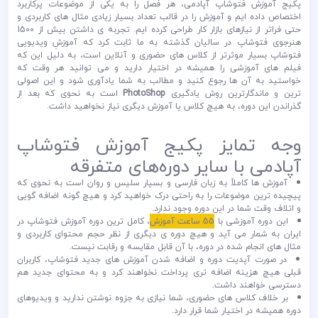
پکیج آموزش فتوشاپ آپادمی، هر فصل را به یکی از موضوعات پرکاربرد
اختصاص داده ایم و آموزش را در قالب تعداد بسیار زیادی مثال های کاربردی و
حتی فراتر از نیازهای بازار کار طراحی کرده ایم. تجربه ی داشتن بیش از 1500
هنرجوی فتوشاپ در سالیان گذشته به ما ثابت کرد که آموزشِ ویدیویی
فتوشاپ بسیار موثرتر از کلاس های حضوری و آنلاین است، به دلیل این که
فیلم های آموزشی را همیشه در اختیار دارید و می توانید هر وقت که
خواستید به آن ها رجوع کنید و مطالب به شما یادآوری شود و این اصولی
ترین و ماندگارترین روش یادگیری
PhotoShop
است به نحوی که بعد از
گذراندن این دوره، به هیچ کلاس یا آموزش دیگری نیاز نخواهید داشت.
وجه تمایز پکیج آموزش فتوشاپ
آپادمی با سایر دوره‌های متفرقه
آموزش ها کاملاً به زبان فارسی و بسیار سلیس و روان است به نحوی که
پیچیده ترین موضوعات را به راحتی درک خواهید کرد و هیچ گونه اضافه گویی
و اتلاف وقت شما در این دوره وجود ندارد.
این دوره آموزشی با
55 ساعت آموزش
، کامل ترین دوره آموزش فتوشاپ در
ایران به شمار می آید و هیچ دوره ی دیگری از نظر حجم محتوای کاربردی و
مثال های انجام شده در دوره، با آن قابل مقایسه و رقابت نیست.
در صورت آپدیت دوره و اضافه شدن آموزش های جدید فتوشاپ، کاربران
قبلی هیچ هزینه اضافه تری پرداخت نخواهند کرد و به محتوای جدید هم
دسترسی خواهند داشت.
بر خلاف کلاس های حضوری، شما نیازی به جزوه نوشتن ندارید و ویدیوهای
دوره همیشه در اختیار شما قرار دارد.