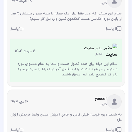
18 خرداد 1404
کاربر
سلام این مبلغی که زدید فقط برای یک فصله یا همه فصول هستش ؟ بعد
از پایان دوره امکانش هست کمکمون کنین وارد بازار کار بشیم؟
1 پاسخ
پاسخ
مدیر سایت
19 خرداد 1404
مدیر
سلام این مبلغ برای همه فصول هست و شما به تمام محتوای دوره
دسترسی خواهید داشت. بله در فصل آخر در ارتباط با نحوه ورود به
بازار کار توضیح داده ایم. موفق باشید
yousef
12 دی 1403
کاربر
به شدت دوره خوبیه خیلی کامل و جامع آموزش میدن واقعا خریدش ارزش
داره!
1 پاسخ
پاسخ