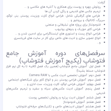
گرفت:
روتوش چهره و پوست برای همکاری با آتلیه های عکاسی و ...
ترمیم عکس های قدیمی و رنگی کردن آن ها
طراحی های گرافیکی شامل: طراحی انواع کارت ویزیت، پوستر، بنر، لوگو،
سربرگ، کاتالوگ و بروشور و ...
فتومونتاژ برای پروژه های تبلیغاتی و صنعتی
طراحی کاور موزیک و بنرهای یوتیوب
طراحی انواع پست و استوری های اینستاگرامی برای ادمین شدن و ...
انواع تصویر سازی و ادیت های خاص برای کار در سایت های فریلنسری
و...
سرفصل‌های دوره آموزش جامع
فتوشاپ (پکیج آموزش فتوشاپ)
فصل اول: آموزش جامع فتوشاپ (همین یک فصل کافیه تا به کل نرم افزار
فتوشاپ مسلط بشید!)
فصل دوم: آموزش تخصصی ادیت عکس با Camera RAW
فصل سوم: آموزش طراحی پوستر، بنر و انواع کاور برای شبکه‌های اجتماعی
فصل چهارم: آموزش طراحی لوگو، کارت ویزیت، ست اداری و ...
فصل پنجم: آموزش ادیت عکس‌های سیاه و سفید و ترمیم عکس‌های
قدیمی
فصل ششم: آموزش ادیت پرتره و روتوش تخصصی پوست
فصل هفتم: آموزش فتومونتاژ
فصل هشتم: آموزش ادیت‌های خاص و تکنیک‌های حرفه‌ای فتوشاپ
فصل نهم: آموزش تصویرسازی در فتوشاپ