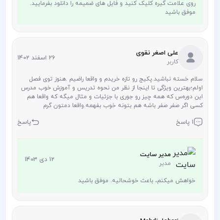
روی علامت گیره کلیک کنید و فایل های ضمیمه را دانلود بفرمایید.
موفق باشید
علی اصغر نقوی
26 اسفند 1402
کاربر
سلام خسته نباشید.پکیج رو تازه خریدم و واقعا راضیم .هنوز توی فصل
اولم؛بهترین ویژگی تا اینجا از نظر من نحوه تدریس و آموزش خوب مدرس
این دوره‌‌س که همه چیز رو جوری با جزئیات و مثال میگه که واقعا هم
کسی اگر صفر صفر باشه هم بتونه خوب بفهمه.واقعا دمتون گرم
1 پاسخ
پاسخ
مدیر سایت
12 دی 1403
مدیر
خواهش میکنم، باعث خوشحالیه. موفق باشید