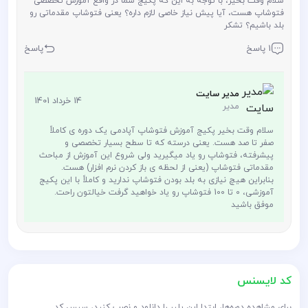
سلام وقت بخیر، با توجه به این که پکیج شما در واقع آموزش تخصصی
فتوشاپ هست، آیا پیش نیاز خاصی لازم داره؟ یعنی فتوشاپ مقدماتی رو
بلد باشیم؟ تشکر
1 پاسخ
پاسخ
مدیر سایت
14 خرداد 1401
مدیر
سلام وقت بخیر پکیج آموزش فتوشاپ آپادمی یک دوره ی کاملاً
صفر تا صد هست. یعنی درسته که تا سطح بسیار تخصصی و
پیشرفته، فتوشاپ رو یاد میگیرید ولی شروع این آموزش از مباحث
مقدماتی فتوشاپ (یعنی از لحظه ی باز کردن نرم افزار) هست.
بنابراین هیچ نیازی به بلد بودن فتوشاپ ندارید و کاملاً با این پکیج
آموزشی، 0 تا 100 فتوشاپ رو یاد خواهید گرفت خیالتون راحت.
موفق باشید
کد لایسنس
برای مشاهده دوره‌ها، ابتدا این پلیر را دانلود و نصب کنید، سپس کد