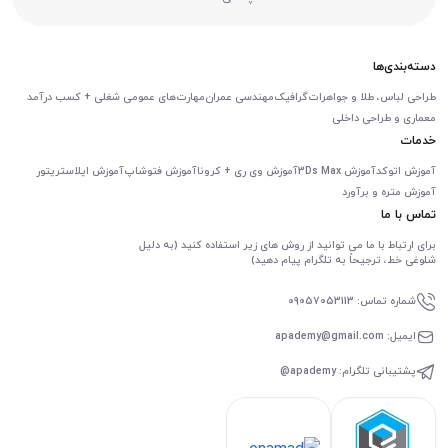
دسته‌بندی‌ها
طراحی لباس، طلا و جواهرات
گرافیک
مهندسی عمران
مهارت‌های عمومی شغلی + کسب درآمد
معماری و طراحی داخلی
خدمات
آموزش اتوکد
آموزش 3Ds Max
آموزش وی ری + کرونا
آموزش فتوشاپ
آموزش ایلاستریتور
آموزش متره و برآورد
تماس با ما
برای ارتباط با ما می توانید از روش های زیر استفاده کنید (به دلیل
شلوغی خط، ترجیحاً به تلگرام پیام دهید)
شماره تماس: 09057053113
ایمیل: apademy@gmail.com
پشتیبانی تلگرام: apademy@