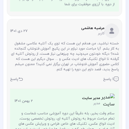
از دوره. با آرزوی موفقیت برای شما
مرضیه هاشمی
27 دی 1401
کاربر
خسته نباشید، من هدفم این هست که توی یک آتلیه عکاسی مشغول
به کار بشم. آیا مباحث مورد نیازم در این پکیج آموزش فتوشاپ گنجانده
شده؟ دیگه خودتون میدونید چه چیزهایی نیاز هست، از روتوش آتلیه ای
گرفته تا انواع تکنیک های ادیت عکس و ... سوال دیگرم این هست که
کلاس حضوری آموزش فتوشاپ در تهران برگزار نمی کنید؟ ممنون میشم
پاسخ بدید، قصد دارم این دوره را تهیه کنم.
1 پاسخ
پاسخ
مدیر سایت
2 بهمن 1401
مدیر
سلام وقت بخیر، بله دقیقاً این دوره آموزشی مناسب شماست و
تمام مباحث مربوط به روتوش آتلیه ای، روتوش تخصصی پوست،
ادیت انواع عکس، تکنیک های خاص طراحی و ویرایش عکس های
آتلیه ای و ... همان طور که در سرفصل ها مشخص است در این دوره