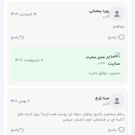
رویا رمضانی
15 فروردین 1402
کاربر
prefect
1 پاسخ
پاسخ
مدیر سایت
11 اردیبهشت 1402
مدیر
ممنون، موفق باشید.
مینا زارع
6 بهمن 1401
کاربر
سلام ببخشید پکیج روتوش حرفه ای پوست هم دارید؟ برای ادیت های
آتلیه ای در فتوشاپ لازم داشتم. سپاس
1 پاسخ
پاسخ