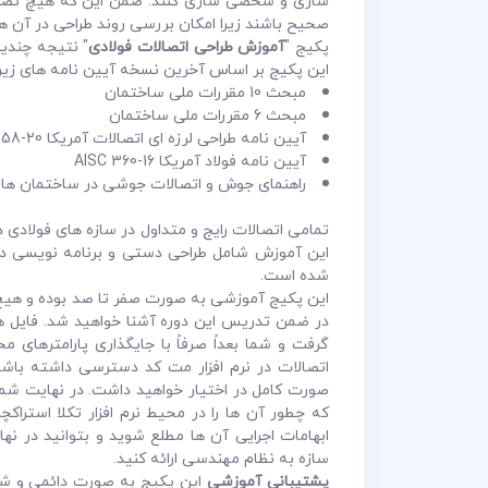
سازی و شخصی سازی کنند. ضمن این که هیچ تضمینی
صحیح باشند زیرا امکان بررسی روند طراحی در آن ها
پکیج "
آموزش طراحی اتصالات فولادی
" نتیجه چندی
این پکیج بر اساس آخرین نسخه آیین نامه های ز
مبحث 10 مقررات ملی ساختمان
مبحث 6 مقررات ملی ساختمان
آیین نامه طراحی لرزه ای اتصالات آمریکا AISC 358-20
آیین نامه فولاد آمریکا AISC 360-16
راهنمای جوش و اتصالات جوشی در ساختمان ها
تمامی اتصالات رایج و متداول در سازه های فولادی
این آموزش شامل طراحی دستی و برنامه نویسی د
شده است.
این پکیج آموزشی به صورت صفر تا صد بوده و هیچ گو
در ضمن تدریس این دوره آشنا خواهید شد. فایل ها
گرفت و شما بعداً صرفاً با جایگذاری پارامترهای 
اتصالات در نرم افزار مت کد دسترسی داشته باشی
صورت کامل در اختیار خواهید داشت. در نهایت شما 
که چطور آن ها را در محیط نرم افزار تکلا استرا
ابهامات اجرایی آن ها مطلع شوید و بتوانید در نه
سازه به نظام مهندسی ارائه کنید.
پشتیبانی آموزشی
این پکیج به صورت دائمی و شام