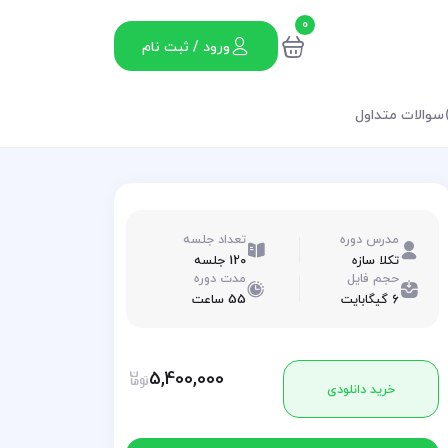
0
ورود / ثبت نام
سوالات متداول
مدرس دوره
تعداد جلسه
تکلا سازه
120 جلسه
حجم فایل
مدت دوره
6 گیگابایت
55 ساعت
5,400,000
خرید دانلودی