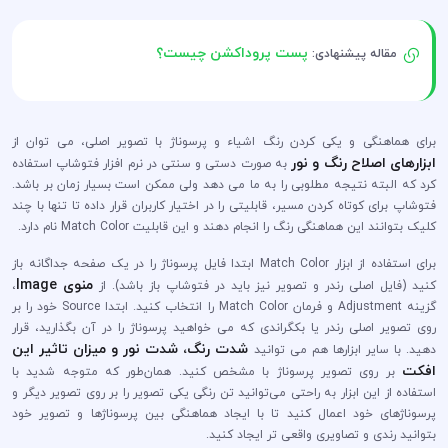
پست پروداکشن چیست؟
مقاله پیشنهادی:
برای هماهنگی و یکی کردن رنگ اشیاء و پرسوناژ با تصویر اصلی، می توان از
ابزارهای اصلاح رنگ و نور
به صورت دستی و سنتی در نرم افزار فتوشاپ استفاده
کرد که البته نتیجه مطلوبی را به ما می دهد ولی ممکن است بسیار زمان بر باشد.
فتوشاپ برای کوتاه کردن مسیر، قابلیتی را در اختیار کاربران قرار داده تا تنها با چند
کلیک بتوانند این هماهنگی رنگ را انجام دهند و این قابلیت Match Color نام دارد.
برای استفاده از ابزار Match Color ابتدا فایل پرسوناژ را در یک صفحه جداگانه باز
منوی Image
کنید (فایل اصلی رندر و تصویر نیز باید در فتوشاپ باز باشد). از
،
گزینه Adjustment و فرمان Match Color را انتخاب کنید. ابتدا Source خود را بر
روی تصویر اصلی رندر یا بکگراندی که می خواهید پرسوناژ را در آن بگذارید، قرار
شدت رنگ، شدت نور و میزان تاثیر این
دهید. با سایر ابزارها هم می توانید
افکت
بر روی تصویر پرسوناژ با مشخص کنید. همان‌طور که متوجه شدید با
استفاده از این ابزار به راحتی می‌توانید تن رنگی یکی تصویر را بر روی تصویر دیگر و
پرسوناژهای خود اعمال کنید تا با ایجاد هماهنگی بین پرسوناژها و تصویر خود
بتوانید رندی و تصاویری واقعی تر ایجاد کنید.