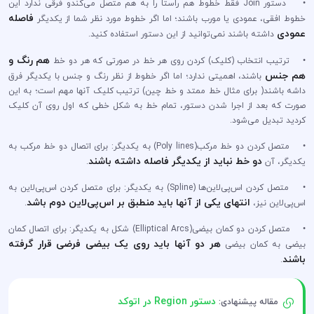
• دستور Join فقط خطوط هم راستا را به هم متصل می‌کندو فرقی ندارد این
فاصله
خطوط افقی، عمودی یا مورب باشند؛ اما اگر خطوط مورد نظر شما از یکدیگر
عمودی
داشته باشند نمی‌توانید از این دستور استفاده کنید.
هم رنگ و
• ترتیب انتخاب (کلیک) کردن روی هر خط در صورتی که هر دو خط
هم جنس
باشند، اهمیتی ندارد؛ اما اگر خطوط از نظر رنگ و جنس با یکدیگر فرق
داشه باشند( برای مثال خط ممتد و خط چین) ترتیب کلیک آنها مهم است؛ به این
صورت که بعد از اجرا شدن دستور، تمام خط به شکل خطی که اول روی آن کلیک
کردید تبدیل می‌شود.
• متصل کردن دو خط مرکب(Poly lines) به یکدیگر: برای اتصال دو خط مرکب به
دو خط نباید از یکدیگر فاصله داشته باشند
یکدیگر، آن
.
• متصل کردن اس‌پی‌لاین‌ها (Spline) به یکدیگر: برای متصل کردن اس‌پی‌لاین‌ به
انتهای یکی از آنها باید منطبق بر اس‌پی‌لاین‌ دوم باشد
اس‌پی‌لاین‌ نیز،
.
• متصل کردن دو کمان بیضی(Elliptical Arcs) شکل به یکدیگر: برای اتصال کمان
هر دو آنها باید روی یک بیضی فرضی قرار گرفته
بیضی به کمان بیضی
باشند
.
دستور Region در اتوکد
مقاله پیشنهادی: