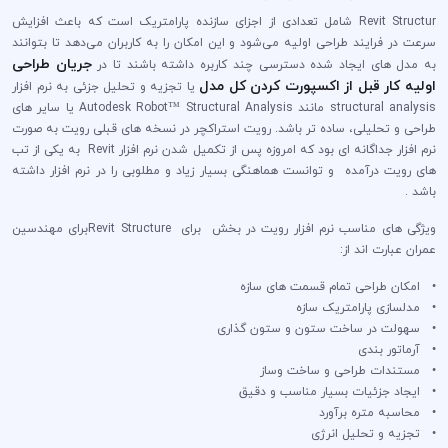
Revit Structur شامل تعدادی از اجزای سازنده پارامتریک است که باعث افزایش
سرعت در فرایند طراحی اولیه می‌شود و این امکان را به کاربران می‌دهد تا بتوانند
جریان طراحی
به مدل های ایجاد شده دسترسی چند کاربره داشته باشند تا در
اولیه کار قبل از اکسپورت کردن کل مدل
یا تجزیه و تحلیل جزئی به نرم افزار
structural analysis مانند Autodesk Robot™ Structural Analysis یا سایر های
طراحی و تحلیلی، ساده تر باشد. رویت استراکچر در نسخه های قبلی رویت به صورت
نرم افزار جداگانه ای بود که امروزه پس از تکمیل شدن نرم افزار Revit به یکی از تب
های رویت درآمده و توانست هماهنگی بسیار زیاد و مطلوبی را در نرم افزار داشته
باشد .
ویژگی های مناسب نرم افزار رویت در بخش برای Revit Structureبرای مهندسین
عمران عبارت اند از:
• امکان طراحی تمام قسمت های سازه
• مدلسازی پارامتریک سازه
• سهولت در ساخت ستون و ستون گذاری
• آرماتور بندی
• مستندات طراحی و ساخت وساز
• ایجاد جزئیات بسیار مناسب و دقیق
• محاسبه متره برآورد
• تجزیه و تحلیل انرژی