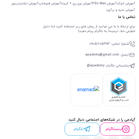
آموزش اتوکد
آموزش 3Ds Max
آموزش وی ری + کرونا
آموزش فتوشاپ
آموزش ایلاستریتور
آموزش متره و برآورد
تماس با ما
برای ارتباط با ما می توانید از روش های زیر استفاده کنید (به دلیل
شلوغی خط، ترجیحاً به تلگرام پیام دهید)
شماره تماس: 09057053113
ایمیل: apademy@gmail.com
پشتیبانی تلگرام: apademy@
آپادمی را در شبکه‌های اجتماعی دنبال کنید:
اینستاگرام
تلگرام