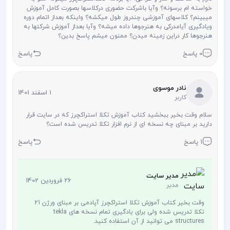
خواسته ام برسونه؟ وآیا باشرکت حضوری درکلاسها بصورت کامل آموزش
میبینم؟ کلاسهای آموزشی چندروز طول میکشه؟ واینکه بعداز اتمام دوره
ویادگیری آیامدرکی به هنرجوها داده میشه؟ وآیا بعداز آموزش شرکتها به
هنرجوها کار دراین زمینه میدن؟ ممنون میشم پاسخ بدین؟
0 پاسخ
پاسخ
نادر موسوی
1 اسفند 1401
کاربر
سلام وقت بخیر ببخشید کتاب آموزش تکلا استراکچرز که در سایت قرار
دارید بر مبنای چه نسخه ای از نرم افزار تکلا تدریس شده است؟
1 پاسخ
پاسخ
مدیر سایت
26 فروردین 1402
مدیر
وقت بخیر کتاب آموزش تکلا استراکچرز آپادمی بر مبنای ورژن 21
تکلا تدریس شده ولی برای یادگیری تمام نسخه های tekla
structures می توانید از آن استفاده کنید.