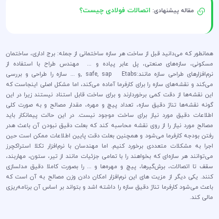
اتصالات فولادی چیست؟
مقاله پیشنهادی:
همانطور که می‌دانید قبل از ساخت هر سازه ساختمانی از جمله: برج اداری، ساختمان
مسکونی، سازه‌های صنعتی، پل عابر پیاده و ... مهندس طراح با استفاده از
نرم‌افزار‌های طراحی سازه مانند:safe, sap Etabs ,و ... سازه را طراحی و بررسی
می‌کند و نقشه‌های سازه را برای کارفرما آماده می‌کند، اما مشکل اصلی اینجاست که
این نقشه‌ها از دقت کمی برخوردارند و برای ساخت قابل استناد نیستند زیرا در این
گونه نقشه‌ها تناژ دقیق سازه، تعداد پیچ و مهره، مقدار مصالح و به صورت کلی
اطلاعات دقیق مورد نیاز برای ساخت موجود نیست. در این حالت پیمانکار باید
مصالح مورد نیاز را از روی نقشه محاسبه کند که بعلت دقیق نبودن آن باعث هدر
رفتن بودجه کارفرما می‌شود و همچنین بعلت دقت پایین اطلاعات ممکن است حین
اجرا به مشکلات متعددی برخورد کنیم. اما مهندسان با نرم‌افزار تکلا استراکچرز
می‌توانند هر سازه‌ای که بخواهند را با تمامی جزئیات مانند از تیر، ستون، مهاربند،
سقف تا اتصالات، برش‌گیرها، پیچ و مهره‌ها و ... را بصورت کاملا دقیق مدلسازی
کنند. یکی دیگر از مزیت های این نرم‌افزار امکان دادن وزن مصالح به آن است که
باعث می‌شود کارفرما تناژ دقیق سازه را داشته اشد و بتواند بر اساس آن برنامه‌ریزی
مالی کند.