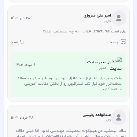
امیر علی فیروزی
28 تیر 1402
کاربر
برای نصب TEKLA Structures به چه سیستمی نیازه؟
1 پاسخ
پاسخ
مدیر سایت
9 مرداد 1402
مدیر
وقت بخیر برای اطلاع از سخت‌افزار مورد این نرم افزار میتونید مقاله
سخت‌افزار مورد نیاز تکلا استراکچرز رو از بخش مقالات آموزشی
مطالعه کنید.
عبدالواحد رئیسی
28 خرداد 1402
کاربر
سلام. ببخشید من هیچگونه تحصیلات مهندسی ندارم، اما خیلی علاقه
دارم به ساخت و ساز و طراحی. آیا برنامه تکلااستراکچرز میتونه منو به