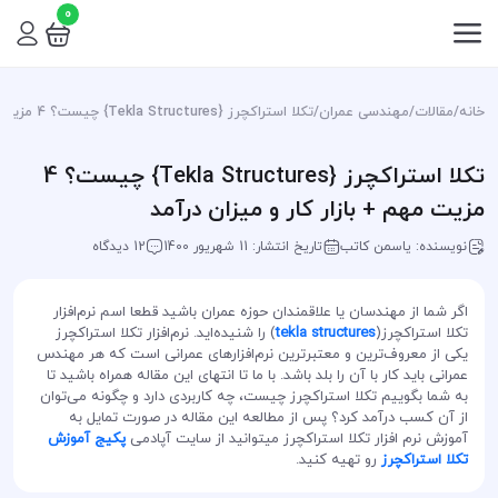
0
خانه
/
مقالات
/
مهندسی عمران
/
تکلا استراکچرز {Tekla Structures} چیست؟ 4 مزیت مهم + بازار کار و میزان درآمد
تکلا استراکچرز {Tekla Structures} چیست؟ 4
مزیت مهم + بازار کار و میزان درآمد
نویسنده: یاسمن کاتب
تاریخ انتشار: 11 شهریور 1400
12 دیدگاه
اگر شما از مهندسان یا علاقمندان حوزه عمران باشید قطعا اسم نرم‌افزار
تکلا استراکچرز(
tekla structures
) را شنیده‌اید. نرم‌افزار تکلا استراکچرز
یکی از معروف‌ترین و معتبر‌ترین نرم‌افزار‌های عمرانی است که هر مهندس
عمرانی باید کار با آن را بلد باشد. با ما تا انتهای این مقاله همراه باشید تا
به شما بگوییم تکلا استراکچرز چیست، چه کاربردی دارد و چگونه می‌توان
از آن کسب درآمد کرد؟ پس از مطالعه این مقاله در صورت تمایل به
آموزش نرم افزار تکلا استراکچرز میتوانید از سایت آپادمی
پکیج آموزش
تکلا استراکچرز
رو تهیه کنید.