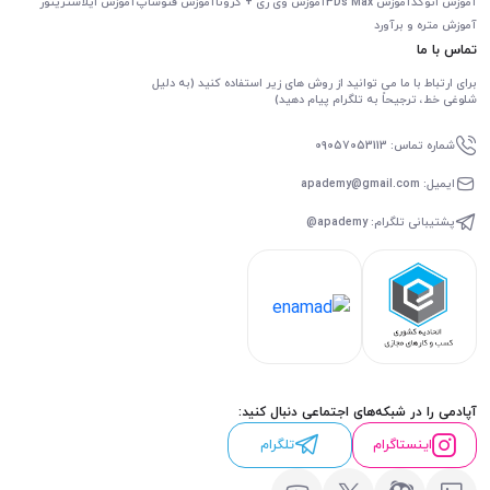
آموزش اتوکد
آموزش 3Ds Max
آموزش وی ری + کرونا
آموزش فتوشاپ
آموزش ایلاستریتور
آموزش متره و برآورد
تماس با ما
برای ارتباط با ما می توانید از روش های زیر استفاده کنید (به دلیل
شلوغی خط، ترجیحاً به تلگرام پیام دهید)
شماره تماس: 09057053113
ایمیل: apademy@gmail.com
پشتیبانی تلگرام: apademy@
آپادمی را در شبکه‌های اجتماعی دنبال کنید:
اینستاگرام
تلگرام