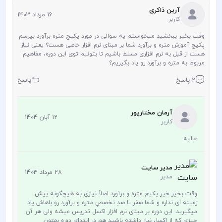
آرین ذاکری
16 مرداد 1403
کاربر
وقت بخیر ببخشید میخواستم یه سوالی در مورد پکیج متره برآورد بپرسم
پکیج آموزش متره و برآورد شما بر مبنای نرم افزار خاصی هست؟ یعنی نیاز
هست از قبل به نرم افزاری مسلط باشیم تا بتونیم توی این دوره، مفاهیم
مربوط به متره و برآورد رو یاد بگیریم؟
2 پاسخ
پاسخ
آرمان مختارپور
12 آبان 1404
کاربر
عالیه
مدیر سایت
28 مرداد 1403
مدیر
وقت بخیر خیر پکیج متره و برآورد اصلاً نیازی به هیچگونه پیش
زمینه ای نداره و شما صفر تا صدِ تخصصِ متره و برآورد رو باهاش یاد
میگیرید. این دوره بر مبنای نرم افزار اکسل تدریس میشه ولی هر آن
چیزی که از اکسل نیاز داشته باشید هم در ابتدای دوره بهتون