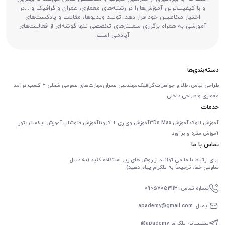
و با کیفیت‌ترین آموزش‌ها را در رشته‌های معماری، عمران و گرافیک و ...در
اختیار مخاطبین خود قرار دهد. تولید ویدیوها، مقالات و پادکست‌های
آموزشی به همراه برگزاری سمینارهای تخصصی تنها گوشه‌ای از فعالیت‌های
آپادمی است.
دسته‌بندی‌ها
طراحی لباس، طلا و جواهرات
گرافیک
مهندسی عمران
مهارت‌های عمومی شغلی + کسب درآمد
معماری و طراحی داخلی
خدمات
آموزش اتوکد
آموزش 3Ds Max
آموزش وی ری + کرونا
آموزش فتوشاپ
آموزش ایلاستریتور
آموزش متره و برآورد
تماس با ما
برای ارتباط با ما می توانید از روش های زیر استفاده کنید (به دلیل
شلوغی خط، ترجیحاً به تلگرام پیام دهید)
شماره تماس: 09057053113
ایمیل: apademy@gmail.com
پشتیبانی تلگرام: apademy@