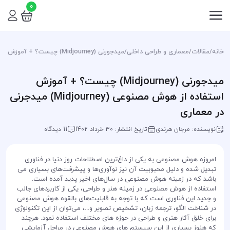
0
خانه
/
مقالات
/
معماری و طراحی داخلی
/
میدجورنی (Midjourney) چیست؟ + آموزش استفاده از هوش مصنوعی (Midjourney) میدجرنی در معماری
میدجورنی (Midjourney) چیست؟ + آموزش
استفاده از هوش مصنوعی (Midjourney) میدجرنی
در معماری
نویسنده: مرجان هرندی
تاریخ انتشار: 30 خرداد 1402
11 دیدگاه
امروزه هوش مصنوعی به یکی از داغ‌ترین اصطلاحات روز دنیا در فناوری
تبدیل شده و دلیل محبوبیت آن نیز نوآوری‌ها و پیشرفت‌های بسیاری می
باشد که در زمینه هوش مصنوعی در سال‌های اخیر پدید آمده است.
استفاده از هوش مصنوعی در زمینه هنر و طراحی، یکی از کاربردهای جالب
و جدید این فناوری است که با توجه به قابلیت‌های بالقوه هوش مصنوعی
در شناخت الگو، ترجمه زبان، تشخیص تصویر و...، می‌توان از این تکنولوژی
برای خلق آثار هنری و طراحی در حوزه های مختلف استفاده نمود. هرچند
که هنوز بسیاری از این سیستم های هوش مصنوعی در مراحل آزمایشی