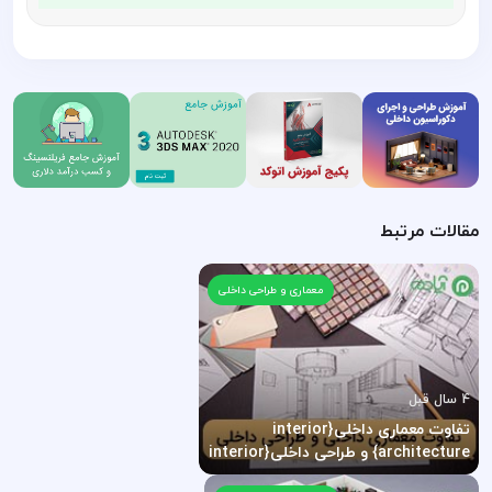
مقالات مرتبط
معماری و طراحی داخلی
4 سال قبل
تفاوت معماری داخلی{interior
architecture} و طراحی داخلی{interior
design} چیست؟