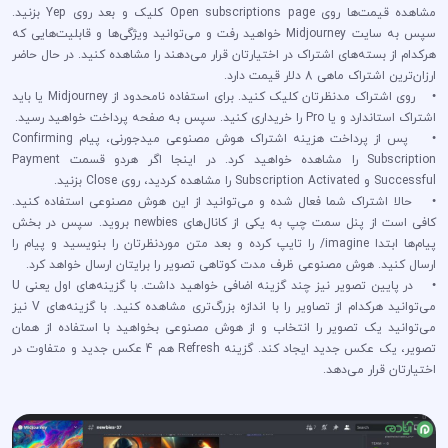
مشاهده قیمت‌ها روی Open subscriptions page کلیک و بعد روی Yep بزنید.
سپس به سایت Midjourney خواهید رفت و می‌توانید ویژگی‌ها و قابلیت‌هایی که
هرکدام از بسته‌های اشتراک در اختیارتان قرار می‌دهند را مشاهده کنید. در حال حاضر
ارزان‌ترین اشتراک ماهی 8 دلار قیمت دارد.
• روی اشتراک مدنظرتان کلیک کنید. برای استفاده نامحدود از Midjourney یا باید
اشتراک استاندارد و یا Pro را خریداری کنید. سپس به صفحه پرداخت خواهید رسید.
• پس از پرداخت هزینه اشتراک هوش مصنوعی میدجورنی، پیام Confirming
Subscription را مشاهده خواهید کرد. در اینجا اگر هردو قسمت Payment
Successful و Subscription Activated را مشاهده کردید، روی Close بزنید.
• حالا اشتراک شما فعال شده و می‌توانید از این هوش مصنوعی استفاده کنید.
کافی است از پنل سمت چپ به یکی از کانال‌های newbies بروید. سپس در بخش
پیام‌ها ابتدا imagine/ را تایپ کرده و بعد متن موردنظرتان را بنویسید و پیام را
ارسال کنید. هوش مصنوعی ظرف مدت کوتاهی تصویر را برایتان ارسال خواهد کرد.
• در پایین تصویر نیز چند گزینه اضافی خواهید داشت. با گزینه‌های اول یعنی U
می‌توانید هرکدام از تصاویر را با اندازه بزرگ‌تری مشاهده کنید. با گزینه‌های V نیز
می‌توانید یک تصویر را انتخاب و از هوش مصنوعی بخواهید با استفاده از همان
تصویر، یک عکس جدید ایجاد کند. گزینه Refresh هم 4 عکس جدید و متفاوت در
اختیارتان قرار می‌دهد.