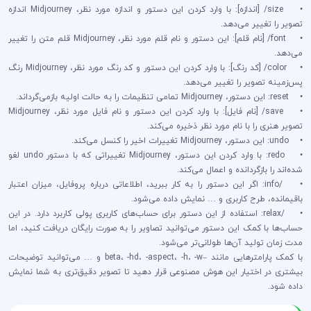
• size/ [اندازه]: با وارد کردن این دستور و اندازه مورد نظر، Midjourney اندازه
تصویر را تغییر می‌دهد.
• font/ [نام قلم]: این دستور و نام قلم مورد نظر، Midjourney قلم متن را تغییر
می‌دهد.
• color/ [کد رنگ]: با وارد کردن این دستور و کد رنگ مورد نظر، Midjourney رنگ
پس‌زمینه تصویر را تغییر می‌دهد.
• reset: این دستور، Midjourney تمامی تنظیمات را به حالت اولیه بازمی‌گرداند.
• save/ [نام فایل]: با وارد کردن این دستور و نام فایل مورد نظر، Midjourney
تصویر هنری را با نام مورد نظر ذخیره می‌کند.
• undo: این دستور، Midjourney تغییرات اخیر را کنسل می‌کند.
• redo: با وارد کردن این دستور، Midjourney تغییراتی که با دستور undo لغو
شده‌اند را بازگردانده و اعمال می‌کند.
• /info: اگر این دستور را به کار ببرید، اطلاعاتی درباره پروفایل، میزان اعتبار
باقیمانده، طرح کاربری و … نمایش داده می‌شود.
• /relax: استفاده از این دستور برای حساب‌های کاربری پولی کاربرد دارد. در این
حساب‌ها با کمک این دستور می‌توانید تصاویر را به صورت رایگان دریافت کنید، اما
مدت زمان تولید آن‌ها طولانی‌تر می‌شود.
با کمک پارامترهایی مانند –beta، -hd، -aspect، -h، -w و … می‌توانید توضیحات
بیشتری در اختیار این هوش مصنوعی قرار دهید تا تصویر دقیق‌تری به شما نمایش
داده شود.