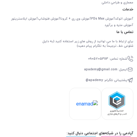
معماری و طراحی داخلی
خدمات
آموزش اتوکد
آموزش 3Ds Max
آموزش وی ری + کرونا
آموزش فتوشاپ
آموزش ایلاستریتور
آموزش متره و برآورد
تماس با ما
برای ارتباط با ما می توانید از روش های زیر استفاده کنید (به دلیل
شلوغی خط، ترجیحاً به تلگرام پیام دهید)
شماره تماس: 09057053113
ایمیل: apademy@gmail.com
پشتیبانی تلگرام: apademy@
آپادمی را در شبکه‌های اجتماعی دنبال کنید: