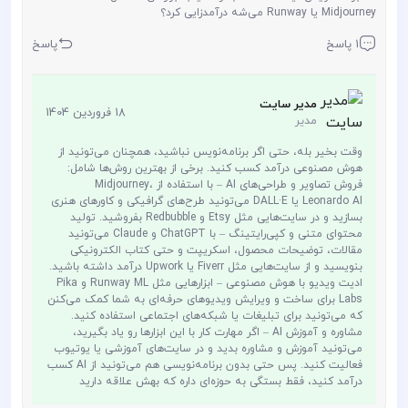
Midjourney یا Runway می‌شه درآمدزایی کرد؟
1 پاسخ
پاسخ
مدیر سایت
18 فروردین 1404
مدیر
وقت بخیر بله، حتی اگر برنامه‌نویس نباشید، همچنان می‌تونید از
هوش مصنوعی درآمد کسب کنید. برخی از بهترین روش‌ها شامل:
فروش تصاویر و طراحی‌های AI – با استفاده از Midjourney،
Leonardo AI یا DALL·E می‌تونید طرح‌های گرافیکی و کاورهای هنری
بسازید و در سایت‌هایی مثل Etsy و Redbubble بفروشید. تولید
محتوای متنی و کپی‌رایتینگ – با ChatGPT و Claude می‌تونید
مقالات، توضیحات محصول، اسکریپت و حتی کتاب الکترونیکی
بنویسید و از سایت‌هایی مثل Fiverr یا Upwork درآمد داشته باشید.
ادیت ویدیو با هوش مصنوعی – ابزارهایی مثل Runway ML و Pika
Labs برای ساخت و ویرایش ویدیوهای حرفه‌ای به شما کمک می‌کنن
که می‌تونید برای تبلیغات یا شبکه‌های اجتماعی استفاده کنید.
مشاوره و آموزش AI – اگر مهارت کار با این ابزارها رو یاد بگیرید،
می‌تونید آموزش و مشاوره بدید و در سایت‌های آموزشی یا یوتیوب
فعالیت کنید. پس حتی بدون برنامه‌نویسی هم می‌تونید از AI کسب
درآمد کنید، فقط بستگی به حوزه‌ای داره که بهش علاقه دارید