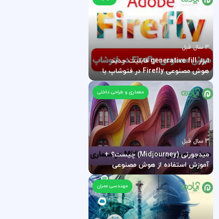
3 سال قبل
ابزار generative fill قابلیت جدید
هوش مصنوعی Firefly در فتوشاپ با
وارد کردن دستور متنی
معماری و طراحی داخلی
3 سال قبل
میدجورنی (Midjourney) چیست؟ +
آموزش استفاده از هوش مصنوعی
(Midjourney) میدجرنی در معماری
مهندسی عمران