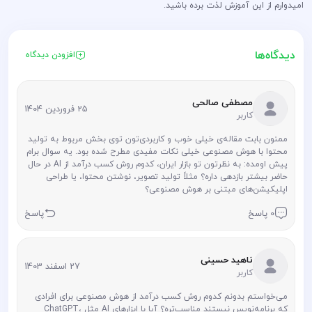
امیدوارم از این آموزش لذت برده باشید.
دیدگاه‌ها
افزودن دیدگاه
مصطفی صالحی
25 فروردین 1404
کاربر
ممنون بابت مقاله‌ی خیلی خوب و کاربردی‌تون توی بخش مربوط به تولید
محتوا با هوش مصنوعی خیلی نکات مفیدی مطرح شده بود. یه سوال برام
پیش اومده: به نظرتون تو بازار ایران، کدوم روش‌ کسب درآمد از AI در حال
حاضر بیشتر بازدهی داره؟ مثلاً تولید تصویر، نوشتن محتوا، یا طراحی
اپلیکیشن‌های مبتنی بر هوش مصنوعی؟
0 پاسخ
پاسخ
ناهید حسینی
27 اسفند 1403
کاربر
می‌خواستم بدونم کدوم روش کسب درآمد از هوش مصنوعی برای افرادی
که برنامه‌نویس نیستند مناسب‌تره؟ آیا با ابزارهای AI مثل ChatGPT،