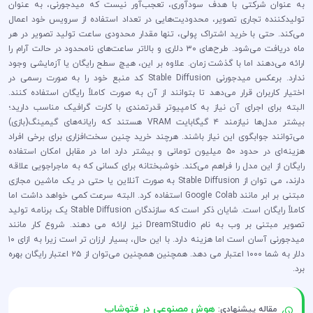
به عنوان شرکتی با هدف سودآوری، تعجب‌آور نیست که میدجورنی، به عنوان
تولیدکننده تجاری تصویر، محدودیت‌هایی در تعداد استفاده از سرویس خود اعمال
می‌کند. حتی با خرید اشتراک پولی، تنها مقدار محدودی ساعت تولید تصویر در هر
ماه دریافت می‌شود. طرح‌های ۳۰ دلاری و بالاتر ساعت‌های نامحدود در حالت آرام را
ارائه می‌دهند اما با گذشت زمان. علاوه بر این، هیچ سطح رایگان یا آزمایشی وجود
ندارد. برعکس میدجورنی Stable Diffusion کد منبع خود را به صورت رسمی در
اختیار کاربران قرار می‌دهد تا بتوانند از آن به صورت کاملاً رایگان استفاده کنند.
البته برای اجرای آن نیاز به کامپیوتر قدرتمندی با کارت گرافیک مناسب دارید؛
بیشتر مدل‌ها نیازمند ۴ گیگابایت VRAM هستند که رایانه‌های گیمینگ(بازی)
می‌توانند جوابگوی این نیاز باشند. هرچند خرید چنین سخت‌افزاری برای برخی افراد
هزینه‌ای در حدود ۵۰ میلیون تومانی و بیشتر دارد اما در مقابل امکان استفاده
رایگان از این مدل را فراهم می‌کند. خوشبختانه برای کسانی که به ماجراجویی علاقه
دارند، می توان از Stable Diffusion به صورت آنلاین یا حتی در یک ماشین مجازی
مبتنی بر ابر مانند Google Colab استفاده کرد. البته سرعت کمی خواهد داشت اما
کاملاً رایگان است. شایان ذکر است که سازندگان Stable Diffusion یک برنامه تولید
تصویر مبتنی بر وب به نام DreamStudio نیز ارائه می دهند. شروع کار مانند
میدجورنی آسان است اما هزینه دارد. با این حال، بسیار ارزان تر است زیرا به ازای ۱۰
دلار به شما ۱۰۰۰ اعتبار می دهد. همچنین همچنین می‌توان از ۲۵ اعتبار رایگان بهره
برد.
هوش مصنوعی در فتوشاپ
مقاله پیشنهادی: