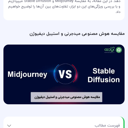
دهد. در این مقاله، به مقایسه Midjourney و Stable Diffusion میپردازیم
و با بررسی ویژگی‌های این دو ابزار، تفاوت‌های بین آن‌ها را توضیح خواهیم
داد.
مقایسه هوش مصنوعی میدجرنی و استیبل دیفیوژن
فهرست مطالب