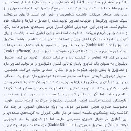
یادگیری ماشینی مبتنی بر GAN (شبکه های مولد مقابله‌ای) استوار است. این
فناوری قابلیت تولید تصاویر با جزئیات بالا و واقع‌گرایانه را دارد. آنچه میدجرنی را از
سایر رقبا متمایز می‌کند، قابلیت شخصی‌سازی قوی آن است. کاربران می‌توانند
سبک هنری، ویژگی‌ها و جزئیات تصاویر تولید شده را مطابق با نیازها و سلیقه خود
تنظیم کنند. علاوه بر این، میدجرنی امکان کنترل برخی جنبه‌های تصویر مانند رنگها
و شدت را نیز فراهم می‌کند. اما قیمت استفاده از این فناوری نسبتاً بالاست و برای
کاربرانی که به دنبال گزینه‌های ارزان‌تر هستند، ممکن است مناسب نباشد. استیبل
دیفیوژن (Stable Diffusion) نیز یک فناوری مولد تصویر با قابلیت‌های منحصربه‌فرد
است. این فناوری بر پایه یک الگوریتم پیشرفته دیفیوژن پایدار (Stable Diffusion)
عمل می‌کند که تصاویر با کیفیت بالا و جزئیات دقیق را تولید می‌کند. استیبل
دیفیوژن به عنوان یک فناوری پایدار توانایی کنترل دقیق‌تری را در تولید تصاویر دارد
و تصاویری با بدون وجود هرگونه نویز و اشکال احتمالی تولید می‌کند. همچنین،
استیبل دیفیوژن قیمتی نسبتاً مناسب‌تر نسبت به میدجرنی دارد. در نهایت، انتخاب
بین این دو فناوری بستگی به نیازها و ترجیحات شما دارد. اگر شما به شخصی‌سازی
قوی و کنترل بیشتر در تولید تصاویر علاقه دارید، میدجرنی ممکن است گزینه
مناسبی باشد. اما اگر به دنبال تصاویر با کیفیت بالا و بدون نویز هستید و
اولویتتان قیمت مناسب است، استیبل دیفیوژن می‌تواند گزینه بسیار خوب،
محبوبیت فناوری هوش مصنوعی مولد، به ویژه مولدهای تصویر، در چند ماه
گذشته رشد چشمگیری داشته است. در حال حاضر، کاربران به گزینه‌های متعددی از
این فناوری در دنیای فناوری دسترسی دارند. اما دو فناوری به نام میدجرنی
(Midjourney) و استیبل دیفیوژن (Stable Diffusion) توانسته‌اند توجه بیشتری را