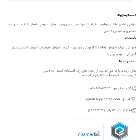
دسته‌بندی‌ها
طراحی لباس، طلا و جواهرات
گرافیک
مهندسی عمران
مهارت‌های عمومی شغلی + کسب درآمد
معماری و طراحی داخلی
خدمات
آموزش اتوکد
آموزش 3Ds Max
آموزش وی ری + کرونا
آموزش فتوشاپ
آموزش ایلاستریتور
آموزش متره و برآورد
تماس با ما
برای ارتباط با ما می توانید از روش های زیر استفاده کنید (به دلیل
شلوغی خط، ترجیحاً به تلگرام پیام دهید)
شماره تماس: 09057053113
ایمیل: apademy@gmail.com
پشتیبانی تلگرام: apademy@