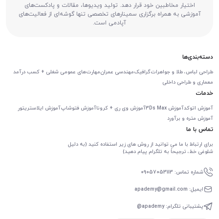
اختیار مخاطبین خود قرار دهد. تولید ویدیوها، مقالات و پادکست‌های
آموزشی به همراه برگزاری سمینارهای تخصصی تنها گوشه‌ای از فعالیت‌های
آپادمی است.
دسته‌بندی‌ها
طراحی لباس، طلا و جواهرات
گرافیک
مهندسی عمران
مهارت‌های عمومی شغلی + کسب درآمد
معماری و طراحی داخلی
خدمات
آموزش اتوکد
آموزش 3Ds Max
آموزش وی ری + کرونا
آموزش فتوشاپ
آموزش ایلاستریتور
آموزش متره و برآورد
تماس با ما
برای ارتباط با ما می توانید از روش های زیر استفاده کنید (به دلیل
شلوغی خط، ترجیحاً به تلگرام پیام دهید)
شماره تماس: 09057053113
ایمیل: apademy@gmail.com
پشتیبانی تلگرام: apademy@