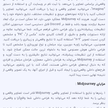
واقعی‌تر براساس تصاویر را می‌دهد. با ثبت نام در وبسایت آن و استفاده از دستور
"/imagine"، می‌توانید تصاویر واقعی و زیبا را دریافت کنید. می‌توانید تصاویر را
انتخاب کنید یا با ارائه نمونه‌های مرجع و تنظیمات مختلف، نتایج دلخواه خود را به
دست آورید. هرچند که Midjourney عملکرد خوبی دارد، اما ممکن است در درک ابعاد
محیط نیازمند بهبود باشد و فقط در Discord قابل دسترسی است. میدجورنی امکان
تنظیمات پیشرفته‌تری را برای طراحی داخلی فراهم می‌کند. شما می‌توانید علاوه بر
ارائه دستورات واضح و دقیق، از کلمات کلیدی مانند "عکس از"، "4K" و مشخص
کردن نسبت تصویر "16:9" استفاده کنید تا نتایج واقعی‌تر و زیباتری را دریافت کنید.
همچنین، می‌توانید زاویه دوربین، برند مبلمان و نوع نورپردازی را مشخص کنید تا
طراحی داخلی هوش مصنوعی شما به دلخواه ترین حالت ممکن اصلاح شود. با
استفاده از این تنظیمات پیشرفته، می‌توانید نتایج دقیقتری را به دست آورید و
استفاده از Midjourney می‌تواند به طراحان داخلی، معماران، طراحان مبلمان و افرادی
که به دنبال ایده‌های طراحی داخلی هستند، کمک کند. با این پلتفرم، می‌توانید
طرح‌های داخلی واقعی‌تری را ایجاد کنید و قبل از اجرای آنها، به یک تصویر واقعی از
نتیجه نهایی دست پیدا کنید.
مزایای Midjourney :
1. رندرها و نتایج با استفاده از تصاویر واقعی: Midjourney قادر است تصاویر واقعی و
زیبایی را به شما ارائه دهد که می‌تواند به طراحی داخلی شما واقع‌گرا و واقعی‌تر
بنظر برسد.