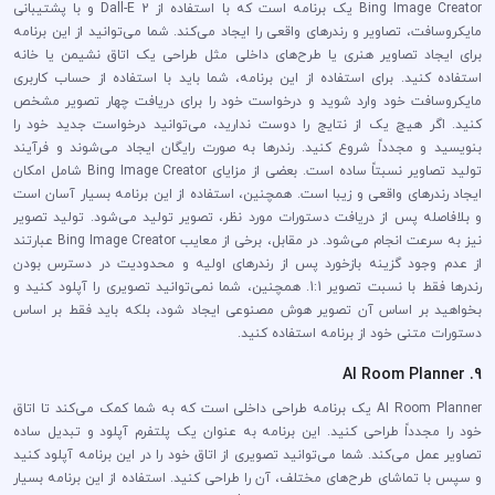
Bing Image Creator یک برنامه است که با استفاده از Dall-E 2 و با پشتیبانی
مایکروسافت، تصاویر و رندرهای واقعی را ایجاد می‌کند. شما می‌توانید از این برنامه
برای ایجاد تصاویر هنری یا طرح‌های داخلی مثل طراحی یک اتاق نشیمن یا خانه
استفاده کنید. برای استفاده از این برنامه، شما باید با استفاده از حساب کاربری
مایکروسافت خود وارد شوید و درخواست خود را برای دریافت چهار تصویر مشخص
کنید. اگر هیچ یک از نتایج را دوست ندارید، می‌توانید درخواست جدید خود را
بنویسید و مجدداً شروع کنید. رندرها به صورت رایگان ایجاد می‌شوند و فرآیند
تولید تصاویر نسبتاً ساده است. بعضی از مزایای Bing Image Creator شامل امکان
ایجاد رندرهای واقعی و زیبا است. همچنین، استفاده از این برنامه بسیار آسان است
و بلافاصله پس از دریافت دستورات مورد نظر، تصویر تولید می‌شود. تولید تصویر
نیز به سرعت انجام می‌شود. در مقابل، برخی از معایب Bing Image Creator عبارتند
از عدم وجود گزینه بازخورد پس از رندرهای اولیه و محدودیت در دسترس بودن
رندرها فقط با نسبت تصویر 1:1. همچنین، شما نمی‌توانید تصویری را آپلود کنید و
بخواهید بر اساس آن تصویر هوش مصنوعی ایجاد شود، بلکه باید فقط بر اساس
دستورات متنی خود از برنامه استفاده کنید.
9. AI Room Planner
AI Room Planner یک برنامه طراحی داخلی است که به شما کمک می‌کند تا اتاق
خود را مجدداً طراحی کنید. این برنامه به عنوان یک پلتفرم آپلود و تبدیل ساده
تصاویر عمل می‌کند. شما می‌توانید تصویری از اتاق خود را در این برنامه آپلود کنید
و سپس با تماشای طرح‌های مختلف، آن را طراحی کنید. استفاده از این برنامه بسیار