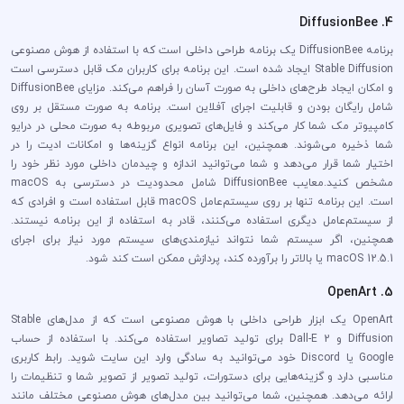
4. DiffusionBee
برنامه DiffusionBee یک برنامه طراحی داخلی است که با استفاده از هوش مصنوعی
Stable Diffusion ایجاد شده است. این برنامه برای کاربران مک قابل دسترسی است
و امکان ایجاد طرح‌های داخلی به صورت آسان را فراهم می‌کند. مزایای DiffusionBee
شامل رایگان بودن و قابلیت اجرای آفلاین است. برنامه به صورت مستقل بر روی
کامپیوتر مک شما کار می‌کند و فایل‌های تصویری مربوطه به صورت محلی در درایو
شما ذخیره می‌شوند. همچنین، این برنامه انواع گزینه‌ها و امکانات ادیت را در
اختیار شما قرار می‌دهد و شما می‌توانید اندازه و چیدمان داخلی مورد نظر خود را
مشخص کنید.معایب DiffusionBee شامل محدودیت در دسترسی به macOS
است. این برنامه تنها بر روی سیستم‌عامل macOS قابل استفاده است و افرادی که
از سیستم‌عامل دیگری استفاده می‌کنند، قادر به استفاده از این برنامه نیستند.
همچنین، اگر سیستم شما نتواند نیازمندی‌های سیستم مورد نیاز برای اجرای
macOS 12.5.1 یا بالاتر را برآورده کند، پردازش ممکن است کند شود.
5. OpenArt
OpenArt یک ابزار طراحی داخلی با هوش مصنوعی است که از مدل‌های Stable
Diffusion و Dall-E 2 برای تولید تصاویر استفاده می‌کند. با استفاده از حساب
Google یا Discord خود می‌توانید به سادگی وارد این سایت شوید. رابط کاربری
مناسبی دارد و گزینه‌هایی برای دستورات، تولید تصویر از تصویر شما و تنظیمات را
ارائه می‌دهد. همچنین، شما می‌توانید بین مدل‌های هوش مصنوعی مختلف مانند