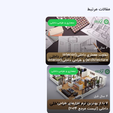
مقالات مرتبط
معماری و طراحی داخلی
4 سال قبل
تفاوت معماری داخلی{interior
architecture} و طراحی داخلی{interior
design} چیست؟
معماری و طراحی داخلی
4 سال قبل
7 تا از بهترین نرم افزارهای طراحی
داخلی (لیست مرجع 2024)