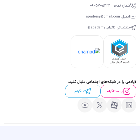
شماره تماس: 09057053113
ایمیل: apademy@gmail.com
پشتیبانی تلگرام: apademy@
آپادمی را در شبکه‌های اجتماعی دنبال کنید:
اینستاگرام
تلگرام
تمامی حقوق مادی و معنوی این وبسایت متعلق به سایت
آپادمی
است.