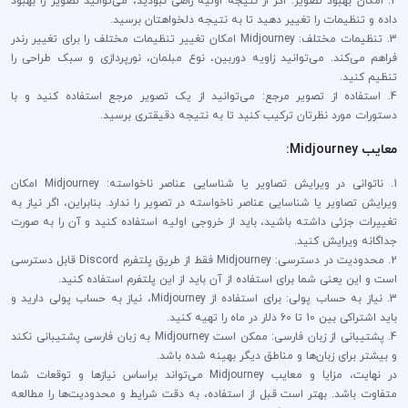
2. امکان بهبود تصویر: اگر از نتیجه اولیه راضی نبودید، می‌توانید تصویر را بهبود
داده و تنظیمات را تغییر دهید تا به نتیجه دلخواهتان برسید.
3. تنظیمات مختلف: Midjourney امکان تغییر تنظیمات مختلف را برای تغییر رندر
فراهم می‌کند. می‌توانید زاویه دوربین، نوع مبلمان، نورپردازی و سبک طراحی را
تنظیم کنید.
4. استفاده از تصویر مرجع: می‌توانید از یک تصویر مرجع استفاده کنید و با
دستورات مورد نظرتان ترکیب کنید تا به نتیجه دقیقتری برسید.
معایب Midjourney:
1. ناتوانی در ویرایش تصاویر یا شناسایی عناصر ناخواسته: Midjourney امکان
ویرایش تصاویر یا شناسایی عناصر ناخواسته در تصویر را ندارد. بنابراین، اگر نیاز به
تغییرات جزئی داشته باشید، باید از خروجی اولیه استفاده کنید و آن را به صورت
جداگانه ویرایش کنید.
2. محدودیت در دسترسی: Midjourney فقط از طریق پلتفرم Discord قابل دسترسی
است و این یعنی شما برای استفاده از آن باید از این پلتفرم استفاده کنید.
3. نیاز به حساب پولی: برای استفاده از Midjourney، نیاز به حساب پولی دارید و
باید اشتراکی بین 10 تا 60 دلار در ماه را تهیه کنید.
4. پشتیبانی از زبان فارسی: ممکن است Midjourney به زبان فارسی پشتیبانی نکند
و بیشتر برای زبان‌ها و مناطق دیگر بهینه شده باشد.
در نهایت، مزایا و معایب Midjourney می‌تواند براساس نیازها و توقعات شما
متفاوت باشد. بهتر است قبل از استفاده، به دقت شرایط و محدودیت‌ها را مطالعه