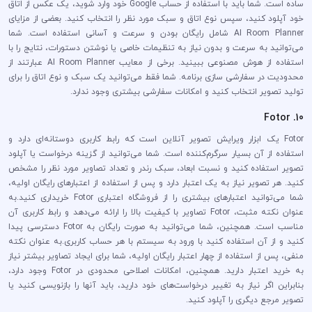
ساده است. شما باید با استفاده از حساب Google خود وارد شوید، یک عکس از اتاق
خود آپلود کنید، سپس نوع اتاق و سبک مورد نظر را انتخاب کنید. بعضی از مزایای
AI Room Planner شامل رایگان بودن و سرعت و آسانی استفاده است. شما
می‌توانید به سرعت و بدون نیاز به تنظیمات خاصی یا نوشتن دستورات، نتایج را با
استفاده از هوش مصنوعی ببینید. برخی از معایب AI Room Planner عبارتند از
محدودیت در سفارشی سازی برنامه. شما فقط می‌توانید یک سبک و نوع اتاق را برای
تولید تصویر انتخاب کنید و امکانات سفارشی بیشتری وجود ندارد.
10. Fotor
Fotor یک ابزار ویرایش تصویر آنلاین است که رابط کاربری دوستانه‌ای دارد و
استفاده از آن بسیار سرگرم‌کننده است. شما می‌توانید از گزینه درخواست یا آپلود
تصویر استفاده کنید و نسبت ابعاد، سبک رندر و تعداد تصاویر مورد نظر را مشخص
کنید. هر تصویر نیاز به یک اعتبار دارد و پس از استفاده از اعتبارهای رایگان اولیه،
شما می‌توانید اعتبارهای بیشتری را از فروشگاه اعتباری Fotor خریداری کنید.به
عنوان نکته مثبت، Fotor تصاویر با کیفیت بالا را ارائه می‌دهد و رابط کاربری آن
مناسب است. همچنین، شما می‌توانید به صورت رایگان به Fotor دسترسی پیدا
کنید و از آن استفاده کنید با ورود به سیستم با هر حساب کاربری.به عنوان نکته
منفی، پس از استفاده از چهار اعتبار رایگان اولیه، شما برای ایجاد تصاویر بیشتر نیاز
به خرید اعتبار دارید. همچنین، امکانات اصلاحی محدودی در Fotor وجود دارد،
بنابراین اگر نیاز به تغییر درخواست‌های خود دارید، باید آنها را بازنویسی کنید یا
تصویر مرجع دیگری را آپلود کنید.