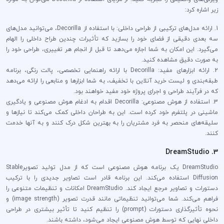
زیر اشاره کرد:
1. ارائه مدل‌های ترکیبی از طراحی داخلی: با استفاده از Decorilla، می‌توانید مدل‌های
سه بعدی دقیقی از فضای خود را بسازید که تأثیرات چندین طراح داخلی را الهام
می‌گیرد. این امکان به شما اجازه می‌دهد تا قبل از انجام هر تغییری، طراحی خود را
به صورت دقیق مشاهده کنید.
2. ارائه ابزارهای مفید: Decorilla با ارائه راهنمایی تخصصی، پالت رنگی، برنامه
طبقه‌بندی و لیست خرید آنلاین با تخفیف، به شما ابزارها و منابعی را ارائه می‌دهد
که در فرآیند طراحی و اجرای پروژه خود مفید خواهند بود.
3. استفاده از هوش مصنوعی: Decorilla اقدام به ادغام هوش مصنوعی و یادگیری
ماشینی در پلتفرم خود کرده است. این به طراحان داخلی کمک می‌کند تا نیازها و
سلیقه‌های منحصر به فرد مشتریان را به بهترین شکل درک کنند و به آنها خدمت
کنند.
3. DreamStudio
DreamStudio یک برنامه هوش مصنوعی است که از مدل تولید تصویرStable
Diffusion استفاده می‌کند. این برنامه قادر است تصاویر جدیدی را با ترکیب
دستورات و تصاویر مرجع ایجاد کند. DreamStudio امکانات و تنظیمات متنوعی را
فراهم می‌کند. شما می‌توانید تنظیماتی مانند قدرت تصویر (image strength) و
نحوه تأثیرگذاری دستورات (prompt) را تنظیم کنید تا تأثیر بیشتری در طراحی
داخلی نهایی که توسط هوش مصنوعی ایجاد می‌شود، داشته باشند.