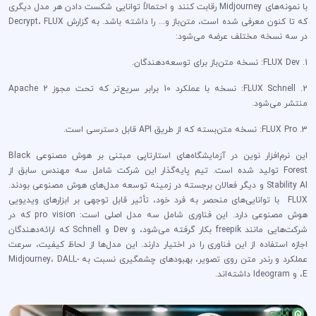
با نمونه‌های Midjourney رقابت کنند و احتمالاً توانایی شکست دادن هر مدل دیگری
که تا کنون معرفی شده است، متن‌باز و... را داشته باشد. به گزارش Decrypt، FLUX
در سه نسخه مختلف عرضه می‌شود:
1. FLUX Dev: نسخه متن‌باز برای توسعه‌دهندگان.
2. FLUX Schnell: نسخه با عملکرد 10 برابر سریع‌تر که تحت مجوز Apache 2
منتشر می‌شود.
3. FLUX Pro: نسخه متن‌بسته که از طریق API قابل دسترسی است.
این نرم‌افزار نوین در آزمایشگاه‌های استارتاپی مبتنی بر هوش مصنوعی Black
Forest تولید شده است. تیم پایه‌گذار این شرکت شامل سه مهندس سابق از
Stability AI و دیگر فعالان برجسته در زمینه توسعه مدل‌های هوش مصنوعی بودند.
FLUX با توانایی‌های منحصر به فرد خود، تأثیر قابل توجهی بر ابزارهای ویدیویی
هوش مصنوعی دارد. این فناوری شامل سه مدل اصلی است: pro vision که در
شرکت‌هایی مانند freepik بکار گرفته می‌شود، و Dev و Schnell که ارائه‌دهندگان
اجازه استفاده از این فناوری را در اختیار دارند. این مدل‌ها از لحاظ کیفیت، سرعت
عملکرد و رندر متن روی تصویر، بهبودهای چشمگیری نسبت به Midjourney، DALL-
E، و Ideogram داشته‌اند.