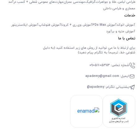
طراحی لباس، طلا و جواهرات
گرافیک
مهندسی عمران
مهارت‌های عمومی شغلی + کسب درآمد
معماری و طراحی داخلی
خدمات
آموزش اتوکد
آموزش 3Ds Max
آموزش وی ری + کرونا
آموزش فتوشاپ
آموزش ایلاستریتور
آموزش متره و برآورد
تماس با ما
برای ارتباط با ما می توانید از روش های زیر استفاده کنید (به دلیل
شلوغی خط، ترجیحاً به تلگرام پیام دهید)
شماره تماس: 09057053113
ایمیل: apademy@gmail.com
پشتیبانی تلگرام: apademy@