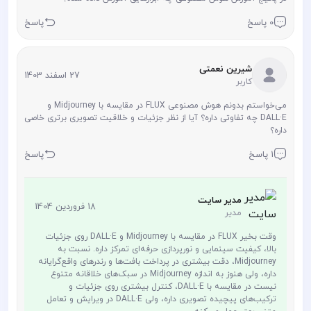
0 پاسخ
پاسخ
شیرین نعمتی
27 اسفند 1403
کاربر
می‌خواستم بدونم هوش مصنوعی FLUX در مقایسه با Midjourney و
DALL·E چه تفاوتی داره؟ آیا از نظر جزئیات و خلاقیت تصویری برتری خاصی
داره؟
1 پاسخ
پاسخ
مدیر سایت
18 فروردین 1404
مدیر
وقت بخیر FLUX در مقایسه با Midjourney و DALL·E روی جزئیات
بالا، کیفیت سینمایی و نورپردازی حرفه‌ای تمرکز داره. نسبت به
Midjourney، دقت بیشتری در پرداخت بافت‌ها و رندرهای واقع‌گرایانه
داره، ولی هنوز به اندازه Midjourney در سبک‌های خلاقانه متنوع
نیست در مقایسه با DALL·E، کنترل بیشتری روی جزئیات و
ترکیب‌های پیچیده تصویری داره، ولی DALL·E در ویرایش و تعامل