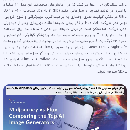
دارند. سازندگان Flux ادعا می‌کنند که در آزمایش‌های بنچمارک، این مدل 12 میلیارد
پارامتری در تولید تصاویر از مدل‌هایی مانند Dall-E 3 (HD)، میدجرنی v6.0 و SD3
Ultra در بخش کیفیت بصری، وفاداری به پرامپت کاربر، تایپوگرافی و تنوع خروجی،
بهتر عمل می‌کند. اما، Flux از نظر برخی جنبه‌ها مانند نورپردازی بهتر از میدجرنی
عمل می‌کند، اما ممکن است در برخی جنبه‌ها نیز نقص داشته باشد. برای استفاده
از مدل متن‌باز Flux بر روی سیستم خود، نیاز به پردازشگر گرافیکی قدرتمندی و
حدود 23 گیگابایت فضای ذخیره‌سازی دارید. اما می‌توانید از پلتفرم‌های آنلاین مانند
NightCafe و Based Labs نیز برای تولید تصاویر با Flux استفاده کنید. به‌طور کلی،
نسخه پرو Flux می‌تواند رقیبی خوب برای میدجرنی و دیگر مدل‌های پولی باشد. اما
با توجه به سنگین بودن مدل‌های جدید مانند Auraflow یا Flux، افرادی که
پردازشگرهای گرافیکی متوسط دارند، ممکن است به SD3 یا نسخه‌های سبک‌تر مانند
SDXL متوجه شوند.