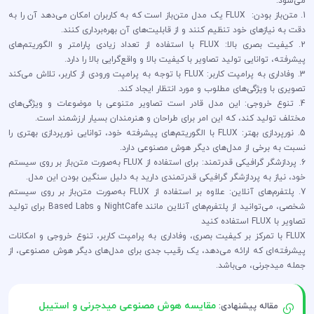
می‌شود:
1. متن‌باز بودن: FLUX یک مدل متن‌باز است که به کاربران امکان می‌دهد آن را به
دقت به نیازهای خود تنظیم کنند و از قابلیت‌های آن بهره‌برداری کنند.
2. کیفیت بصری بالا: FLUX با استفاده از تعداد زیادی پارامتر و الگوریتم‌های
پیشرفته، توانایی تولید تصاویر با کیفیت بالا و واقع‌گرایی بالا را دارد.
3. وفاداری به پرامپت کاربر: FLUX با توجه به پرامپت ورودی از کاربر، تلاش می‌کند
تصویری با ویژگی‌های مطلوب و مورد انتظار ایجاد کند.
4. تنوع خروجی: این مدل قادر است تصاویر متنوعی با موضوعات و ویژگی‌های
مختلف تولید کند، که این امر برای طراحان و هنرمندان بسیار ارزشمند است.
5. نورپردازی بهتر: FLUX با الگوریتم‌های پیشرفته خود، توانایی نورپردازی بهتری را
نسبت به برخی از مدل‌های دیگر هوش مصنوعی دارد.
6. پردازشگر گرافیکی قدرتمند: برای استفاده از FLUX به‌صورت متن‌باز بر روی سیستم
خود، نیاز به پردازشگر گرافیکی قدرتمندی دارید به دلیل سنگین بودن این مدل.
7. پلتفرم‌های آنلاین: علاوه بر استفاده از FLUX به‌صورت متن‌باز بر روی سیستم
شخصی، می‌توانید از پلتفرم‌های آنلاین مانند NightCafe و Based Labs برای تولید
تصاویر با FLUX استفاده کنید
FLUX با تمرکز بر کیفیت بصری، وفاداری به پرامپت کاربر، تنوع خروجی و امکانات
پیشرفته‌ای که ارائه می‌دهد، یک رقیب جدی برای مدل‌های دیگر هوش مصنوعی، از
جمله میدجرنی، می‌باشد.
مقایسه هوش مصنوعی میدجرنی و استیبل
مقاله پیشنهادی: