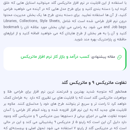
با استفاده از این قابلیت در نرم افزار ماتریکس گلد میتوانید استایل هایی که خلق
کرده اید را دسته بندی کنید و برای طرح مدل هایی که در آینده می خواهید طراحی
کنید، از آن ها استفاده نمایید. برای دسته بندی طرح ها یک بخش مدیریت محتوا
درون نرم افزار طراحی شده است که شامل Libraries, Collections, Style Sheets,
and Job bags می شود. به راحتی می توان بخش مورد علاقه تان را bookmark
کنید و آن را به هر بخش از طرح هایتان که می خواهید اضافه کنید و از ابزارهای
حافظه ی پارامتریک بهره مند شوید.
کسب درآمد و بازار کار نرم افزار ماتریکس
مقاله پیشنهادی:
تفاوت ماتریکس 9 و ماتریکس گلد
همانطور که متوجه شدید بهترین و قدرتمند ترین نرم افزار برای طراحی طلا و
جواهرات ماتریکس گلد است که با قابلیت های بی نظیری که دارد به طراحان کمک
خواهد کرد تا راحت تر و سریع تر بتوانند طرح های خود را مدلسازی کنند. علاوه بر
قابلیت های جدید که به این نرم افزار افزوده شده و روند انجام کار طراحی را آسان
نموده تفاوت هایی در اجرای برخی از دستورها بین متریکس 9 و متریکس گلد وجود
دارد دلیل آن این است که راینو ۵ از متریکس ۹ پشتیبانی می کند و این در حالی
است که در متریکس گلد از راینو ۷ استفاده می شود تحول اصلی و برجسته‌ای که