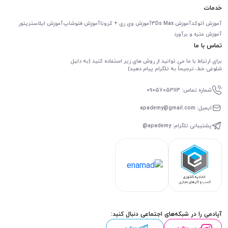
خدمات
آموزش اتوکد
آموزش 3Ds Max
آموزش وی ری + کرونا
آموزش فتوشاپ
آموزش ایلاستریتور
آموزش متره و برآورد
تماس با ما
برای ارتباط با ما می توانید از روش های زیر استفاده کنید (به دلیل
شلوغی خط، ترجیحاً به تلگرام پیام دهید)
شماره تماس: 09057053113
ایمیل: apademy@gmail.com
پشتیبانی تلگرام: apademy@
آپادمی را در شبکه‌های اجتماعی دنبال کنید: