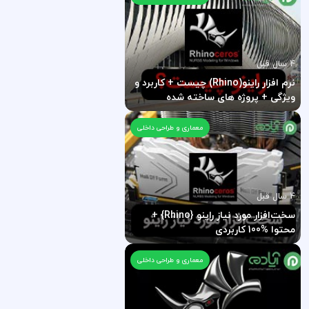
4 سال قبل
نرم افزار راینو(Rhino) چیست + کاربرد و
ویژگی + پروژه های ساخته شده
معماری و طراحی داخلی
4 سال قبل
سخت‌افزار مورد نیاز راینو {Rhino} +
محتوا %100 کاربردی
معماری و طراحی داخلی