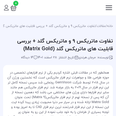
0
خانه
/
مقالات
/
تفاوت ماتریکس 9 و ماتریکس گلد + بررسی قابلیت های ماتریکس گلد (Matrix Gold)
تفاوت ماتریکس 9 و ماتریکس گلد + بررسی
قابلیت های ماتریکس گلد (Matrix Gold)
نویسنده: مرجان هرندی
تاریخ انتشار: 28 اسفند 1401
14 دیدگاه
همانطور که در مقالات قبلی اشاره کردیم یکی از نرم افزارهای تخصصی در
حوزه طراحی طلا و جواهرات نرم افزار ماتریکس است که نخستین ورژن آن
در سال 2018 توسط شرکت GemVision رونمایی شد سپس نسخه کامل تر
این نرم افزار در سال 2019 به بازار عرضه شد. نرم افزار ماتریکس هم مانند
سایر نرم افزارها دارای ورژن های مختلفی می باشد که دهمین نسخه از
آن که پس از نسخه نهم از نرم افزار ماتریکس(Matrix 9) تحت عنوان
Matrix Gold ارائه شده و در سرار سر دنیا محبوبت زیادی پیدا کرده ایت.
این نسخه از این نرم افزار قدرتمند ترین نرم افزار CAD تا به امروز بوده و
توجه بسیاری از طراحان را به خود جلب نموده از این رو به عنوان پر