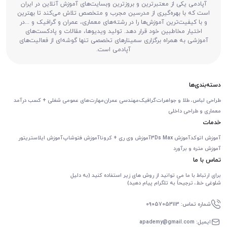
آپادمی یکی از معتبرترین و بروزترین وبسایت‌های آموزش آنلاین در ایران
است که با بهره‌گیری از مدرسین مجرب و متخصص تلاش می‌کند تا بهترین
و با کیفیت‌ترین آموزش‌ها را در رشته‌های معماری، عمران و گرافیک و ...در
اختیار مخاطبین خود قرار دهد. تولید ویدیوها، مقالات و پادکست‌های
آموزشی به همراه برگزاری سمینارهای تخصصی تنها گوشه‌ای از فعالیت‌های
آپادمی است.
دسته‌بندی‌ها
طراحی لباس، طلا و جواهرات
گرافیک
مهندسی عمران
مهارت‌های عمومی شغلی + کسب درآمد
معماری و طراحی داخلی
خدمات
آموزش اتوکد
آموزش 3Ds Max
آموزش وی ری + کرونا
آموزش فتوشاپ
آموزش ایلاستریتور
آموزش متره و برآورد
تماس با ما
برای ارتباط با ما می توانید از روش های زیر استفاده کنید (به دلیل
شلوغی خط، ترجیحاً به تلگرام پیام دهید)
شماره تماس: 09057053113
ایمیل: apademy@gmail.com