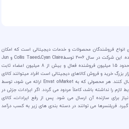
وفق برای انواع فروشندگان محصولات و خدمات دیجیتالی است که امکان
درآمدزایی دلاری را نیز برای کاربران خود فراهم نموده. این شرکت در سال 2006 توسطCollis Taeed،Cyan Claire و Jun
Rung در ملبورن استرالیا تاسیس شد و تا کنون حدود 1.5 میلیون فروشنده فعال و بیش از 8 میلیون اعضاء ثابت
ار بزرگ خرید و فروش کالاهای دیجیتالی است افراد میتوانند کالای
تولیدی خود را برای فروش ابتدا به این سایت ارسال کنند. هر محصولی که به Envat oMarket ارائه می شود، توسط
ازم را نداشته باشد، کاملاً مردود می گردد. اگر ایرادات جزئی در
ز برای سازنده آن ارسال می شود. پس از رفع ایرادات، کالای
نظر برای فروش در Envato قرار می گیرد. فریلنسرها می توانند در دسته بندی های زیر به کسب درآمد