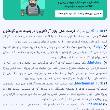
6)
Onsite
:
فرصت های بازار آزادکاری را در زمینه های گوناگون
این سایت،
نمایش
می دهد و یک پلتفرم است که تنها افراد دعوت شده، می توانند با آن کار
کنند. شما باید نمونه کارهای خود را ارائه دهید تا برای پذیرش بررسی شود.
:
Folyo
7)
یک پلتفرم است که کسب و کارها را با شبکه فریلنسرها و اینفلوئنسرها
مرتبط می کند و با بررسی نیازهای آنها، کار را به فریلنسرهای مختلف که ممکن
است برای آن کار مناسب باشند، ارجاع می دهد.
:
Matchist
8)
یک پلتفرم است که در آن هر کارفرمایی می تواند پروژه ای را که در
دست دارد در این سایت، مطرح و ارسال کند. این سایت به هر پروژه، یک مدیر پروژه
تخصیص داده و سپس کارها را به متخصصان مرتبط، می سپارد. به یکی از
متخصصان آنها تبدیل شده و از فرصت های شغلی موجود بهره ببرید.
:
Mechanical Turk
9)
این سایت که توسط Amazon اداره می شد، پلتفرمی
است که کسب و کارها و توسعه دهندگان را با نیروی کار در دسترس پیوند داده تا
پروژه های آنها را تکمیل کنند. با ملحق شدن به این سایت می توانید با کارکردن بر
روی وظایف هوشمند انسانی (HIT) کسب درآمد کنید.
:
The Muse
10)
یک پلتفرم است که دیتابیس قابل جستجویی را مشتمل بر
بیش
از 80 هزار کار
ارائه می کند.