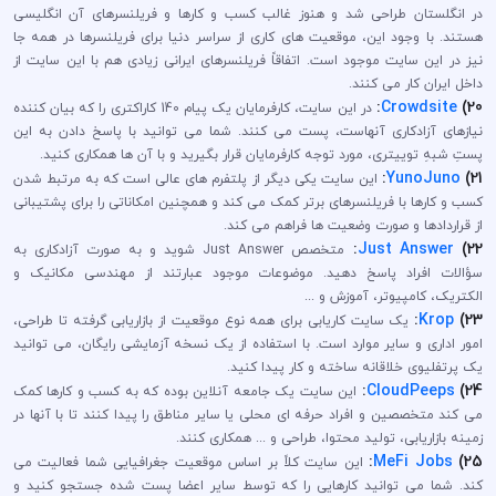
در انگلستان طراحی شد و هنوز غالب کسب و کارها و فریلنسرهای آن انگلیسی
هستند. با وجود این، موقعیت های کاری از سراسر دنیا برای فریلنسرها در همه جا
نیز در این سایت موجود است. اتفاقاً فریلنسرهای ایرانی زیادی هم با این سایت از
داخل ایران کار می کنند.
:
Crowdsite
20)
در این سایت، کارفرمایان یک پیام 140 کاراکتری را که بیان کننده
نیازهای آزادکاری آنهاست، پست می کنند. شما می توانید با پاسخ دادن به این
پستِ شبهِ توییتری، مورد توجه کارفرمایان قرار بگیرید و با آن ها همکاری کنید.
:
YunoJuno
21)
این سایت یکی دیگر از پلتفرم های عالی است که به مرتبط شدن
کسب و کارها با فریلنسرهای برتر کمک می کند و همچنین امکاناتی را برای پشتیبانی
از قراردادها و صورت وضعیت ها فراهم می کند.
:
Just Answer
22)
متخصص Just Answer شوید و به صورت آزادکاری به
سؤالات افراد پاسخ دهید. موضوعات موجود عبارتند از مهندسی مکانیک و
الکتریک، کامپیوتر، آموزش و ...
:
Krop
23)
یک سایت کاریابی برای همه نوع موقعیت از بازاریابی گرفته تا طراحی،
امور اداری و سایر موارد است. با استفاده از یک نسخه آزمایشی رایگان، می توانید
یک پرتفلیوی خلاقانه ساخته و کار پیدا کنید.
:
CloudPeeps
24)
این سایت یک جامعه آنلاین بوده که به کسب و کارها کمک
می کند متخصصین و افراد حرفه ای محلی یا سایر مناطق را پیدا کنند تا با آنها در
زمینه بازاریابی، تولید محتوا، طراحی و ... همکاری کنند.
:
MeFi Jobs
25)
این سایت کلاً بر اساس موقعیت جغرافیایی شما فعالیت می
کند. شما می توانید کارهایی را که توسط سایر اعضا پست شده جستجو کنید و