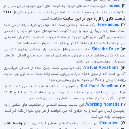
:
Indeed
11)
این سایت داده های مربوط به فرصت های کاری موجود در کل دنیا را در
بیش از 2000
اینترنت، در یک مکان جمع کرده است. شما می توانید به راحتی
فرصت کاری را از راه دور در این سایت
مشاهده کنید.
:
Freelanced
12)
یک شبکه اجتماعی است که تنها برای فریلنسرها طراحی شده
است. شما باید پروفایل خود را ایجاد کرده، دستمزدهای موردنظر خود را مشخص
نموده و برای آگهی های کاری موجود در سایت درخواست دهید. مشتریان همچنین
می توانند به شما امتیاز بدهند که در پروفایل شما نمایش داده خواهد شد.
:
Skip the Drive
13)
یک دیتابیس قابل جستجو برای مشاغل دورکاری ارائه می
دهد که شامل مشاغل خرید و فروش، حسابداری، توسعه وب، منابع انسانی، خدمات
مشتریان، مهندسی و ... می باشد.
:
Virtual Vocations
14)
یک دیتابیس دست چین شده از مشاغل فریلنسری
آنلاین است که از سوی 2500 شرکتِ ارزیابی شده، ارائه شده است. این وب سایت
روزانه با بیش از 450 کار جدید به روز رسانی می شود.
:
Rat Race Rebellion
15)
پلتفرمی است که به افراد کمک می کند مشاغل
فریلنسری را پیدا کرده و درآمد به دست آورند. این وب سایت یک بُرد تبلیغ کار که
تاکنون آگهی بیش از 100 هزار موقعیت شغلی در آن درج شده، دارد.
:
Working Nomads
16)
این سایت لیست انتخابی از موقعیت های شغلی را به
ایمیلتان ارسال می کند و به افرادی که می خواهند از هر جای دنیا آزادانه کار کنند،
تسهیلات ارائه می کند.
17)
Remotive
:
زمینه های
این سایت، موقعیت های شغلی فریلنسری را در