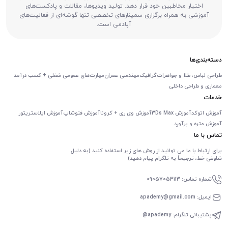
اختیار مخاطبین خود قرار دهد. تولید ویدیوها، مقالات و پادکست‌های
آموزشی به همراه برگزاری سمینارهای تخصصی تنها گوشه‌ای از فعالیت‌های
آپادمی است.
دسته‌بندی‌ها
طراحی لباس، طلا و جواهرات
گرافیک
مهندسی عمران
مهارت‌های عمومی شغلی + کسب درآمد
معماری و طراحی داخلی
خدمات
آموزش اتوکد
آموزش 3Ds Max
آموزش وی ری + کرونا
آموزش فتوشاپ
آموزش ایلاستریتور
آموزش متره و برآورد
تماس با ما
برای ارتباط با ما می توانید از روش های زیر استفاده کنید (به دلیل
شلوغی خط، ترجیحاً به تلگرام پیام دهید)
شماره تماس: 09057053113
ایمیل: apademy@gmail.com
پشتیبانی تلگرام: apademy@