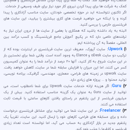
شگفت زده خواهید شد: کمک به شما برای پیدا کردن مشاغل فریلنسری و همچنین
کمک به شرکت ها برای پیدا کردن نیروی کار مورد نیاز برای طیف وسیعی از خدمات.
اگر تاکنون نتوانسته اید در حوزه تخصصی خودتان، سایت مناسب آزادکاری را پیدا
کرده و یا اینکه می خواهید فرصت های کاری بیشتری را بیابید، این سایت های
فریلنسری خارجی را بررسی کنید.
البته به یاد داشته باشید که همکاری با بعضی از سایت ها از درون ایران نیاز به
ترفندهای خاصی دارد که در پکیج آموزش جامع فریلنسینگ و کسب درآمد بین
المللی، مفصلاً به آن پرداخته ایم:
:
Upwork
1)
سایت آپورک، معروف ترین سایت فریلنسری در اینترنت بوده که از
ترکیب دو سایت oDesk و Elance به وجود آمده است. وقتی شما برای نخستین بار
در این سایت شروع به کار کنید، آنها 20 درصد از درآمد شما را به عنوان کمیسیون
کسر می کنند، اما این میزان با افزایش سابقه شما در سایت، کاهش خواهد یافت.
سایت upwork در زمینه های طراحی، معماری، مهندسی، گرافیک، برنامه نویسی،
تولید محتوا و ... پروژه های زیادی دارد.
:
Guru
2)
اگر هزینه ارائه خدمات سایت Upwork برای شما نامطلوب است، می
توانید از سایت Guru به عنوان یک گزینه مناسب استفاده کنید. بیش از یک
میلیون فریلنسر از این پلتفرم در راستای یافتن کارهای ساعتی با قیمت ثابت
استفاده می کنند.
:
Freelancer
3)
در این سایت شما می توانید برای مشاغل فریلنسری درخواست
داده و برای مسابقه های طراحی، کارهای خود را ارسال کنید. این سایت، تقریباً یک
پلتفرم جدید در بازار آزادکاری به حساب می آید، اما توانسته است تعداد زیادی
فریلنسر و کارفرما را جذب خود کند.