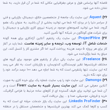
فاصله آنها براساس طول و عرض جغرافیایی مکانی که شما در آن قرار دارید، به شما
نشان داده می شود.
:
Aquent
26)
این سایت یک جامعه از متخصصین خلاق، دیجیتال، بازاریابی و فنی
از سراسر دنیا را در بردارد که شما می توانید بخشی از آن باشید. به عنوان یک عضو
گروه، شما می توانید کمبودهای موجود در زمینه نیروی کاری بازاریابی و دیجیتال را
برای شرکت های گوناگون در شبکه آنها تأمین کنید.
:
Project4Hire
27)
این سایت یک پلتفرم آنلاین آزادکاری برای همه گونه
خدمات شامل IT، توسعه وب، ترجمه و سایر زمینه هاست
. شما باید در آغاز
کار برای هر پروژه 5 درصد هزینه پرداخت کنید اما اگر مشتری کار را کنسل کند، این
مبلغ به شما بازگردانده می شود.
:
iFreelance
28)
این سایت یکی دیگر از پلتفرم های موجود برای گروه های
مختلف فریلنسرها نظیر نویسندگان، کدنویسان، و بازاریابان است. به نظر می رسد
که این سایت، تنها پلتفرمی است که به شما اجازه می دهد 100 درصد درآمد خود را
برای خود نگه دارید.
:
Damongo
29)
این سایت خود را وب سایت شماره یک برای خرده کاری به صورت
این سایت بسیار شبیه به سایت Fiverr
آنلاین معرفی می کند.
است و در
آن شما می توانید برای طیف گسترده ای از کارهای ساده مرتبط با طراحی گرافیک،
خرید و فروش، موسیقی، صدا و ... پول دریافت کنید.
:
LinkedIn ProFinder
30)
این سایت یک بازار خدمات حرفه ای است که به
کسب و کارها کمک می کند بهترین فریلنسرها و متخصصان مستقل را در منطقه