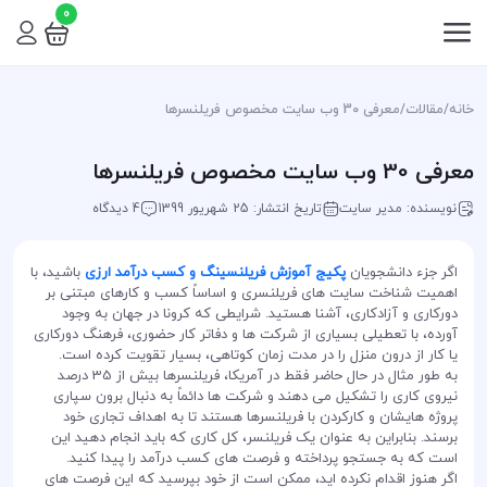
0
خانه
/
مقالات
/
معرفی 30 وب سایت مخصوص فریلنسرها
معرفی 30 وب سایت مخصوص فریلنسرها
نویسنده: مدیر سایت
تاریخ انتشار: 25 شهریور 1399
4 دیدگاه
اگر جزء دانشجویان
پکیج آموزش فریلنسینگ و کسب درآمد ارزی
باشید، با
اهمیت شناخت سایت های فریلنسری و اساساً کسب و کارهای مبتنی بر
دورکاری و آزادکاری، آشنا هستید. شرایطی که کرونا در جهان به وجود
آورده، با تعطیلی بسیاری از شرکت ها و دفاتر کار حضوری، فرهنگ دورکاری
یا کار از درون منزل را در مدت زمان کوتاهی، بسیار تقویت کرده است.
به طور مثال در حال حاضر فقط در آمریکا، فریلنسرها بیش از 35 درصد
نیروی کاری را تشکیل می دهند و شرکت ها دائماً به دنبال برون سپاری
پروژه هایشان و کارکردن با فریلنسرها هستند تا به اهداف تجاری خود
برسند. بنابراین به عنوان یک فریلنسر، کل کاری که باید انجام دهید این
است که به جستجو پرداخته و فرصت های کسب درآمد را پیدا کنید.
اگر هنوز اقدام نکرده اید، ممکن است از خود بپرسید که این فرصت های