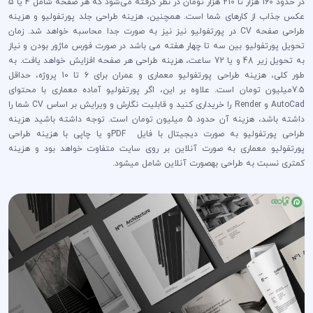
در حدود 160 هزار تا 210 هزار تومان در نظر گرفته می‌شود که هر صفحه شامل 4 یا 5
عکس جذاب از کارهای شما است. همچنین، هزینه طراحی جلد پورتفولیو و هزینه
طراحی صفحه CV در پورتفولیو نیز نیز به صورت جدا محاسبه خواهد شد. زمان
تحویل پورتفولیو بین سه تا چهار هفته می باشد در صورت فورس ماژور بودن و نیاز
به تحویل زیر 48 و یا 72 ساعت، هزینه طراحی هر صفحه افزایش خواهد یافت. به
طور کلی، هزینه طراحی پورتفولیو معماری و عمران برای 6 تا 10 پروژه، حداقل
7.5میلیون تومان است. علاوه بر این، اگر پورتفولیو آماده معماری با محتوای
AutoCad و Render را خریداری کنید و قابلیت نگارش و ویرایش بر اساس CV شما را
داشته باشد، هزینه آن حدود 5 میلیون تومان است. توجه داشته باشید هزینه
طراحی پورتفولیو به صورت دیجیتال با فایل PDFو یا چاپی با هزینه طراحی
پورتفولیو معماری به صورت آنلاین بر روی سایت متفاوت خواهد بود و هزینه
کمتری نسبت به طراحی بهصورت آنلاین شامل میشود.