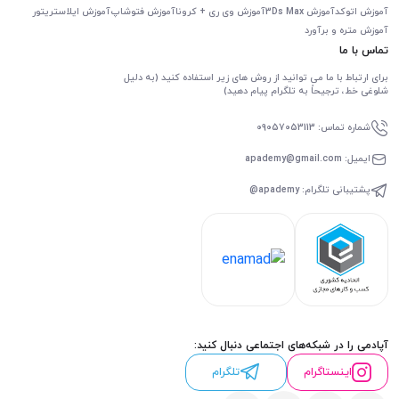
آموزش اتوکد
آموزش 3Ds Max
آموزش وی ری + کرونا
آموزش فتوشاپ
آموزش ایلاستریتور
آموزش متره و برآورد
تماس با ما
برای ارتباط با ما می توانید از روش های زیر استفاده کنید (به دلیل
شلوغی خط، ترجیحاً به تلگرام پیام دهید)
شماره تماس: 09057053113
ایمیل: apademy@gmail.com
پشتیبانی تلگرام: apademy@
آپادمی را در شبکه‌های اجتماعی دنبال کنید:
اینستاگرام
تلگرام