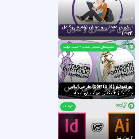
2 سال قبل
اپلای در معماری و عمران (راهنمای کامل
2024)
مهارت‌های عمومی شغلی + کسب درآمد
2 سال قبل
پورتفولیو (portfolio) طراحی لباس
چیست؟ + نکاتی مهم برای ایجاد
پورتفولیو طراحی لباس
گرافیک
2 سال قبل