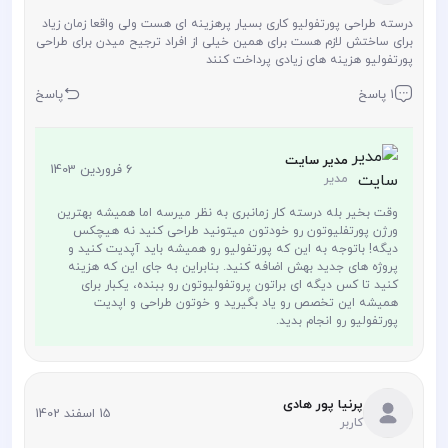
درسته طراحی پورتفولیو کاری بسیار پرهزینه ای هست ولی واقعا زمان زیاد
برای ساختش لازم هست برای همین خیلی از افراد ترجیح میدن برای طراحی
پورتفولیو هزینه های زیادی پرداخت کنند
1 پاسخ
پاسخ
مدیر سایت
6 فروردین 1403
مدیر
وقت بخیر بله درسته کار زمانبری به نظر میرسه اما همیشه بهترین
ورژن پورتفلیوتون رو خودتون میتونید طراحی کنید نه هیچکس
دیگه! باتوجه به این که پورتفولیو رو همیشه باید آپدیت کنید و
پروژه های جدید بهش اضافه کنید. بنابراین به جای این که هزینه
کنید تا کس دیگه ای براتون پروتفولیوتون رو ببنده، یکبار برای
همیشه این تخصص رو یاد بگیرید و خوتون طراحی و اپدیت
پورتفولیو رو انجام بدید.
پرنیا پور هادی
15 اسفند 1402
کاربر