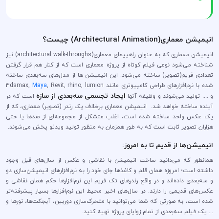
انیمیشن معماری(Architectural Animation) چیست؟
انیمیشن معماری که به عنوان راهپیمای معماری(architectural walk-throughs) نیز
شناخته می‌شود نوعی فیلم کوتاه از پروژه معماری است که از کنار هم قرار گرفتن
تعدادی فریم(تصویر) ساخته می‌شود. این انیمیشن ها از مدل‌های سه‌بعدی ساخته
شده با نرم‌افزارهای طراحی کامپیوتری مانند 3dsmax,
, Revit, rhino, lumion
Maya
ایجاد تجسمی سه‌بعدی از سازه
و .... تولید می‌شوند و وظیفه آنها
است که در
آینده ساخته خواهد شد. انیمیشن معماری برخلاف یک رندر (تصویر) معماری، که از
یک عکس واحد ساخته شده است، اغلب متشکل از مجموعه‌ای از صدها یا حتی
هزاران تصویر ثابت است که به طور همزمان به منظور تولید ویدئو پخش می‌شوند.
انیمیشن‌ها از قدیم تا به امروز:
همانطور که می‌دانید ساخت انیمیشن با نقاشی و عکس از سال‌های قبل وجود
داشته است؛ امروزه همان قلم و کاغذ‌ها جای خود را به نرم‌افزار‌های انیمیشن‌سازی دو
و سه‌بعدی داده‌اند و در واقع رندر‌های تک فریم این نرم‌افزار‌ها حکم همان نقاشی و
عکس‌های قدیمی را دارند. در سال‌های اخیر محیط این نرم‌افزار‌ها بسیار پیشرفته‌تر
شده است، به صورتی که شما می‌توانید با متحرک‌سازی دوربین، آبجکت‌ها، نورها و
... یک فیلم سه‌بعدی از تمام زوایای پروژه‌ تهیه کنید.