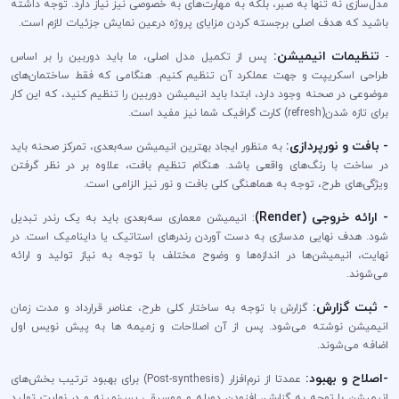
مدل‌سازی نه تنها به صبر، بلکه به مهارت‌های به خصوصی نیز نیاز دارد. توجه داشته
باشید که هدف اصلی برجسته کردن مزایای پروژه درعین نمایش جزئیات لازم است.
تنظیمات انیمیشن:
-
پس از تکمیل مدل اصلی، ما باید دوربین را بر اساس
طراحی اسکریپت و جهت عملکرد آن تنظیم کنیم. هنگامی که فقط ساختمان‌های
موضوعی در صحنه وجود دارد، ابتدا باید انیمیشن دوربین را تنظیم کنید، که این کار
برای تازه شدن(refresh) کارت گرافیک شما نیز مفید است.
- بافت و نورپردازی:
به منظور ایجاد بهترین انیمیشن سه‌بعدی، تمرکز صحنه باید
در ساخت با رنگ‌های واقعی باشد. هنگام تنظیم بافت، علاوه بر در نظر گرفتن
ویژگی‌های طرح، توجه به هماهنگی کلی بافت و نور نیز الزامی است.
- ارائه خروجی (Render)
: انیمیشن معماری سه‌بعدی باید به یک رندر تبدیل
شود. هدف نهایی مد‌سازی به دست آوردن رندر‌های استاتیک یا داینامیک است. در
نهایت، انیمیشن‌ها در اندازه‌ها و وضوح‌ مختلف با توجه به نیاز تولید و ارائه
می‌شوند.
- ثبت گزارش:
گزارش با توجه به ساختار کلی طرح، عناصر قرارداد و مدت زمان
انیمیشن نوشته می‌شود. پس از آن اصلاحات و زمیمه ها به پیش نویس اول
اضافه می‌شوند.
-اصلاح و بهبود:
عمدتا از نرم‌افزار (Post-synthesis) برای بهبود ترتیب بخش‌های
انیمیشن با توجه به گزارش، افزودن دوبله و موسیقی پس‌زمینه و در نهایت تولید