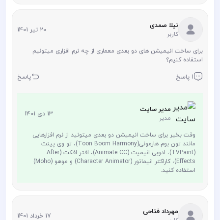
نیلا صمدی
20 تیر 1401
کاربر
برای ساخت انیمیشن های دو بعدی معماری از چه نرم افزاری میتونیم
استفاده کنیم؟
1 پاسخ
پاسخ
مدیر سایت
13 دی 1401
مدیر
وقت بخیر برای ساخت انیمیشن دو بعدی میتونید از نرم افزارهایی
مانند تون بوم هارمونی(Toon Boom Harmony)، تو وی پینت
(TVPaint)، ادوبی انیمیت (Animate CC)، افتر افکت (After
Effects)، کاراکتر انیماتور (Character Animator) و موهو (Moho)
استفاده کنید.
مهرداد فتاحی
17 خرداد 1401