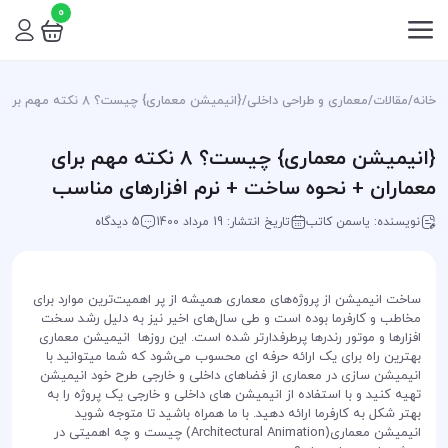
0
خانه
/
مقالات
/
معماری و طراحی داخلی
/
{انیمیشن معماری} چیست؟ 8 نکته مهم برای معماران + نحوه ساخت + نرم افزار‌های مناسب
{انیمیشن معماری} چیست؟ 8 نکته مهم برای
معماران + نحوه ساخت + نرم افزار‌های مناسب
نویسنده: یاسمن کاتب
تاریخ انتشار: 19 مرداد 1400
5 دیدگاه
ساخت انیمیشن از پروژه‌های معماری همیشه از پر اهمیت‌ترین موارد برای
مخاطب و کارفرما بوده است و طی سال‌های اخیر نیز به دلیل رشد سخت
افزار‌ها و موتور رندر‌ها پر‌طرفدارتر شده است. این روزها انیمیشن‌ معماری
بهترین راه برای یک ارائه حرفه ای محسوب می‌شود که شما میتوانید با
انیمیشن سازی در معماری از فضا‌های داخلی و خارجی طرح خود انیمیشن
تهیه کنید و با استفاده از انیمیشن های داخلی و خارجی یک پروژه را به
بهتر شکل به کارفرما ارائه دهید. با ما همراه باشید تا متوجه شوید
انیمیشن معماری(Architectural Animation) چیست و چه اهمیتی در