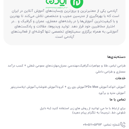
آپادمی یکی از معتبرترین و بروزترین وبسایت‌های آموزش آنلاین در ایران
است که با بهره‌گیری از مدرسین مجرب و متخصص تلاش می‌کند تا بهترین
و با کیفیت‌ترین آموزش‌ها را در رشته‌های معماری، عمران و گرافیک و ...در
اختیار مخاطبین خود قرار دهد. تولید ویدیوها، مقالات و پادکست‌های
آموزشی به همراه برگزاری سمینارهای تخصصی تنها گوشه‌ای از فعالیت‌های
آپادمی است.
دسته‌بندی‌ها
طراحی لباس، طلا و جواهرات
گرافیک
مهندسی عمران
مهارت‌های عمومی شغلی + کسب درآمد
معماری و طراحی داخلی
خدمات
آموزش اتوکد
آموزش 3Ds Max
آموزش وی ری + کرونا
آموزش فتوشاپ
آموزش ایلاستریتور
آموزش متره و برآورد
تماس با ما
برای ارتباط با ما می توانید از روش های زیر استفاده کنید (به دلیل
شلوغی خط، ترجیحاً به تلگرام پیام دهید)
شماره تماس: 09057053113