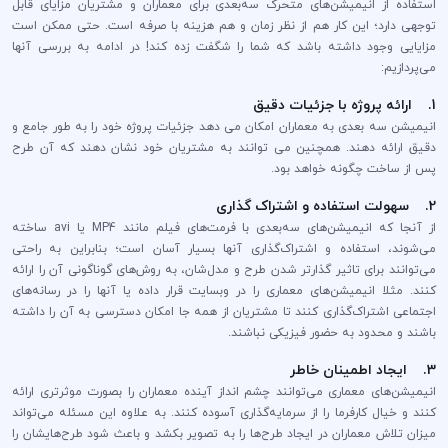
استفاده از انیمیشن‌های متحرک سه‌بعدی برای معماران و مشتریان مزایای قابل
توجهی دارد؛ این کار هم از نظر زمان و هم هزینه با صرفه است. حتی ممکن است
مزایایی وجود داشته باشد که شما را شگفت زده کند! در ادامه به بررسی آنها
می‌پردازیم:
1. ارائه پروژه با جزئیات دقیق
انیمیشن سه بعدی به معماران امکان می دهد جزئیات پروژه خود را به طور جامع و
دقیق ارائه دهند. همچنین می توانند به مشتریان خود نشان دهند که آن طرح
پس از ساخت چگونه خواهد بود.
2. سهولت استفاده و اشتراک گذاری
از آنجا که انیمیشن‌های سه‌بعدی با فرمت‌های فیلم مانند MP4 یا avi ساخته
می‌شوند، استفاده و اشتراک‌گذاری آنها بسیار آسان است؛ بنابراین به راحتی
می‌توانند برای تاثیر گذار‌تر شدن طرح و مدل‌شان، به روش‌های گوناگونی آن را ارائه
کنند. مثلا انیمیشن‌های معماری را در وبسایت قرار داده یا آنها را در رسانه‌های
اجتماعی اشتراک‌گذاری کنند تا مشتریان از همه جا امکان دسترسی به آن را داشته
باشند و محدود به حضور فیزیکی نباشند.
3. ایجاد اطمینان خاطر
انیمیشن‌های معماری می‌توانند چشم انداز آینده معماران را بصورت موثرتری ارائه
کنند و خیال کارفرما را از سرمایه‌گذاری آسوده کنند. به علاوه این مسئله می‌تواند
میزان تلاش معماران در ایجاد طرح‌ها را به تصویر بکشد و باعث شود طرح‌هایشان را