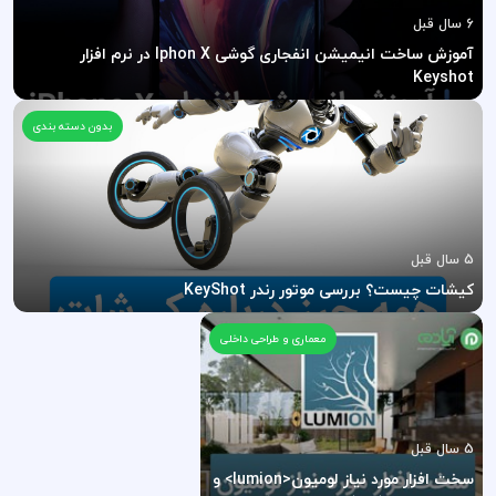
6 سال قبل
آموزش ساخت انیمیشن انفجاری گوشی Iphon X در نرم افزار
Keyshot
بدون دسته بندی
5 سال قبل
کیشات چیست؟ بررسی موتور رندر KeyShot
معماری و طراحی داخلی
5 سال قبل
سخت افزار مورد نیاز لومیون<lumion> و