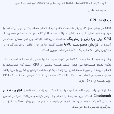
کارت گرافیک GPU
حافظه RAM
ذخیره سازی Storage
منبع تغذیه
کیس
سیستم عامل
پردازنده CPU
CPU در واقع مغز کامپیوتر شماست که وظیفه انجام محاسبات و اجرا برنامه‌ها را
دارد و منبع اصلی قدرت پردازش و ارائه است. اکثر کارها در شبیه‌سازی معماری از
CPU برای پردازش و رندرینگ
استفاده می‌کنند. البته این امر ممکن است در
افزایش محبوبیت GPU
آینده با
تغییر کند؛ اما در حال حاضر، برای رندرگیری در
کمترین زمان، انتخاب یک CPU قدرتمند ضروری است.
وقتی صحبت از مقایسه CPUها می‌شود، سرعت تنها عاملی نیست که اهمیت دارد
بلکه تعداد هسته‌ها نیز مهم است. هسته بخشی از CPU است که محاسبات را
انجام می‌دهد و هرچه هسته‌های پردازنده بیشتر باشند، کارهای بیشتری را می‌توانند
بصورت همزمان انجام دهند. یک CPU تک هسته‌ای 4GHz سرعتی همانند یک CPU
چهار هسته‌ای 1GHz دارد.
ابزاری به نام
دقیق ترین راه برای مقایسه قدرت رندرینگ یک پردازنده، استفاده از
Cinebench
است. این مقایسه با انجام یک رندر کوتاه و دریافت نمره بر اساس
سرعتی که رندر انجام می‌شود، انجام می‌شود؛ بنابراین در این روش عملکرد دقیق در
رندرگیری نمایش داده می‌شود.