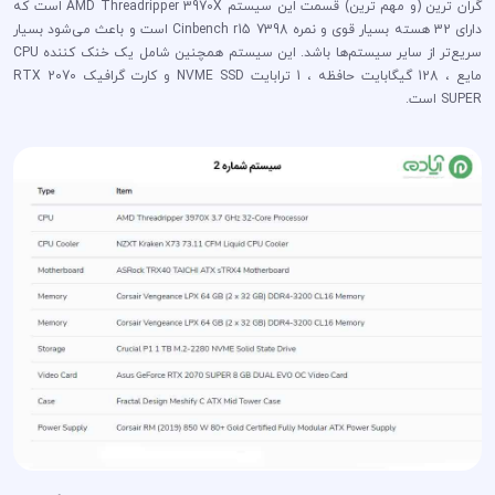
گران ترین (و مهم ترین) قسمت این سیستم AMD Threadripper 3970X است که
دارای 32 هسته بسیار قوی و نمره Cinbench r15 7398 است و باعث می‌شود بسیار
سریع‌تر از سایر سیستم‌ها باشد. این سیستم همچنین شامل یک خنک کننده CPU
مایع ، 128 گیگابایت حافظه ، 1 ترابایت NVME SSD و کارت گرافیک RTX 2070
SUPER است.