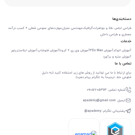
دسته‌بندی‌ها
طراحی لباس، طلا و جواهرات
گرافیک
مهندسی عمران
مهارت‌های عمومی شغلی + کسب درآمد
معماری و طراحی داخلی
خدمات
آموزش اتوکد
آموزش 3Ds Max
آموزش وی ری + کرونا
آموزش فتوشاپ
آموزش ایلاستریتور
آموزش متره و برآورد
تماس با ما
برای ارتباط با ما می توانید از روش های زیر استفاده کنید (به دلیل
شلوغی خط، ترجیحاً به تلگرام پیام دهید)
شماره تماس: 09057053113
ایمیل: apademy@gmail.com
پشتیبانی تلگرام: apademy@