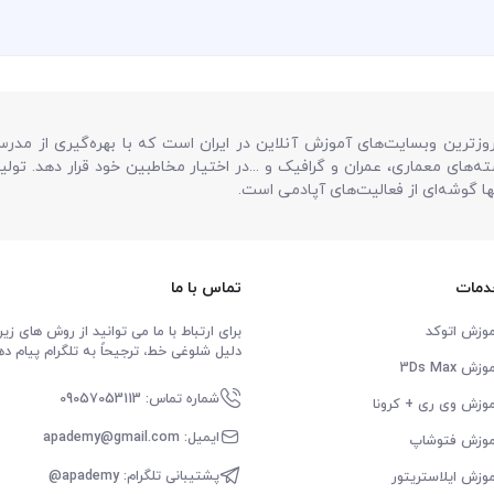
روزترین وبسایت‌های آموزش آنلاین در ایران است که با بهره‌گیری از م
ته‌های معماری، عمران و گرافیک و ...در اختیار مخاطبین خود قرار دهد. تول
 گوشه‌ای از فعالیت‌های آپادمی است.
دمات
تماس با ما
وزش اتوکد
برای ارتباط با ما می توانید از روش های زیر
دلیل شلوغی خط، ترجیحاً به تلگرام پیام ده
زش 3Ds Max
شماره تماس: 09057053113
وزش وی ری + کرونا
ایمیل: apademy@gmail.com
موزش فتوشاپ
پشتیبانی تلگرام: apademy@
وزش ایلاستریتور