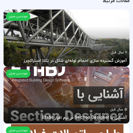
مقالات مرتبط
مهندسی عمران
6 سال قبل
آموزش گسترده سازی احجام لوله‌ای شکل در تکلا استراکچرز
مهندسی عمران
5 سال قبل
آشنایی با Section Designer در نرم افزار Etabs
مهندسی عمران