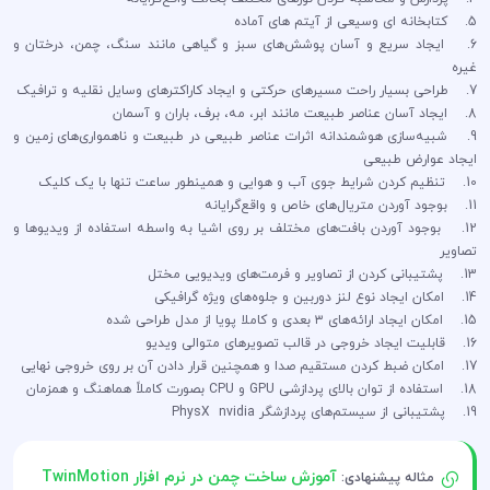
5. کتابخانه ای وسیعی از آیتم های آماده
6. ایجاد سریع و آسان پوشش‌های سبز و گیاهی مانند سنگ، چمن، درختان و
غیره
7. طراحی بسیار راحت مسیرهای حرکتی و ایجاد کاراکترهای وسایل نقلیه و ترافیک
8. ایجاد آسان عناصر طبیعت مانند ابر، مه، برف، باران و آسمان
9. شبیه‌سازی هوشمندانه اثرات عناصر طبیعی در طبیعت و ناهمواری‌های زمین و
ایجاد عوارض طبیعی
10. تنظیم کردن شرایط جوی آب و هوایی و همینطور ساعت تنها با یک کلیک
11. بوجود آوردن متریال‌های خاص و واقع‌گرایانه
12. بوجود آوردن بافت‌های مختلف بر روی اشیا به واسطه استفاده از ویدیوها و
تصاویر
13. پشتیبانی کردن از تصاویر و فرمت‌های ویدیویی مختل
14. امکان ایجاد نوع لنز دوربین و جلوه‌های ویژه گرافیکی
15. امکان ایجاد ارائه‌های ۳ بعدی و کاملا پویا از مدل طراحی شده
16. قابلیت ایجاد خروجی در قالب تصویرهای متوالی ویدیو
17. امکان ضبط کردن مستقیم صدا و همچنین قرار دادن آن بر روی خروجی نهایی
18. استفاده از توان بالای پردازشی GPU و CPU بصورت کاملاً هماهنگ و همزمان
19. پشتیبانی از سیستم‌های پردازشگر PhysX nvidia
آموزش ساخت چمن در نرم افزار TwinMotion
مثاله پیشنهادی: