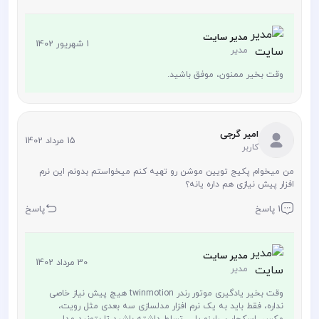
مدیر سایت
1 شهریور 1402
مدیر
وقت بخیر ممنون، موفق باشید.
امیر گرجی
15 مرداد 1402
کاربر
من میخوام پکیج تویین موشن رو تهیه کنم میخواستم بدونم این نرم
افزار پیش نیازی هم داره یانه؟
1 پاسخ
پاسخ
مدیر سایت
30 مرداد 1402
مدیر
وقت بخیر یادگیری موتور رندر twinmotion هیچ پیش نیاز خاصی
نداره، فقط باید به یک نرم افزار مدلسازی سه بعدی مثل رویت،
مکس، اسکچاپ، راینو یا ... تسلط داشته باشید تا بتونید مدل