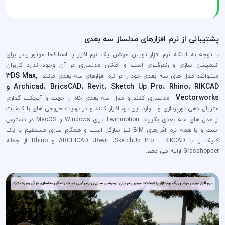
پشتیبانی از نرم افزارهای مدلساز سه بعدی
با توجه به اینکه نرم افزار تویین موشن یک نرم افزار یا اصطلاحا موتور رندر برای
انیمیشن سازی و رندرگیری است و امکان مدلسازی در آن وجود ندارد کاربران
3DS Max,
میتوانند مدل های سه بعدی خود را در نرم افزارهای سه بعدی مانند
Archicad، BricsCAD، Revit، Sketch Up Pro، Rhino، RIKCAD و
Vectorworks
مدلسازی کنند و مدل سه بعدی خام را جهت و آبجکت گذاری
متریال دهی نورپردازی و... وارد این نرم افزار کنند و در نهایت خروجی های با کیفیت
از مدل های سه بعدی بگیرند. Twinmotion برای Windows و MacOS در دسترس
است و با همه نرم افزارهای BIM نیز سازگار است و همگام سازی مستقیم با یک
کلیک را با ARCHICAD ،Revit ،SketchUp Pro ، RIKCAD و Rhino از جمله
Grasshopper ارائه می دهد.