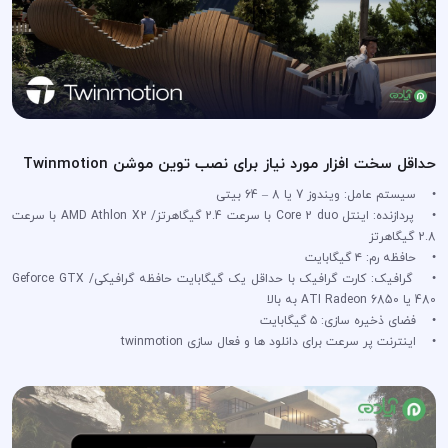
حداقل سخت افزار مورد نیاز برای نصب توین موشن Twinmotion
• سیستم عامل: ویندوز 7 یا 8 – 64 بیتی
• پردازنده: اینتل Core 2 duo با سرعت 2.4 گیگاهرتز/ AMD Athlon X2 با سرعت
2.8 گیگاهرتز
• حافظه رم: ۴ گیگابایت
• گرافیک: کارت گرافیک با حداقل یک گیگابایت حافظه گرافیکی/ Geforce GTX
480 یا ATI Radeon 6850 به بالا
• فضای ذخیره سازی: ۵ گیگابایت
• اینترنت پر سرعت برای دانلود ها و فعال سازی twinmotion