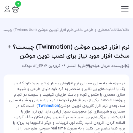
0
خانه
/
مقالات
/
معماری و طراحی داخلی
/
نرم افزار تویین موشن (Twinmotion) چیست؟ + سخت افزار مورد نیاز برای نصب توین موشن
نرم افزار تویین موشن (Twinmotion) چیست؟ +
سخت افزار مورد نیاز برای نصب توین موشن
نویسنده: مرجان هرندی
تاریخ انتشار: 29 فروردین 1402
8 دیدگاه
در حوزه شبیه سازی معماری نرم افزارهای بسیار زیادی وجود دارد که هر
یک با قابلیت‌های بی نظیر و منحصر به فرد خود دنیای طراحی و شبیه
سازی معماری را متحول کرده و باعث افزایش کیفیت و سرعت در انجام
پروژه‌ها شده‌اند. یکی از نرم افزاهای قدرتمند در حوزه طراحی و شبیه سازی
سه، بعدی نرم افزار کاربردی تویین موشن(
Twinmotion
) است که در
معماری و شهرسازی نیز محبوبیت بسیار زیادی دارد. این نرم افزار با
قابلیت‌ها و ویژگی‌های بی نظیر خود در کمترین زمان امکان حذف کردن،
اضافه کردن، افزودن قاب، رنگ، نور، تزیینات و دیگر فاکتورها به پروژه را
برای شما فراهم می‌ کنید و به صورت real time خروجی های خود را در