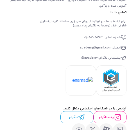
آموزش متره و برآورد
تماس با ما
برای ارتباط با ما می توانید از روش های زیر استفاده کنید (به دلیل
شلوغی خط، ترجیحاً به تلگرام پیام دهید)
شماره تماس: 09057053113
ایمیل: apademy@gmail.com
پشتیبانی تلگرام: apademy@
آپادمی را در شبکه‌های اجتماعی دنبال کنید:
اینستاگرام
تلگرام