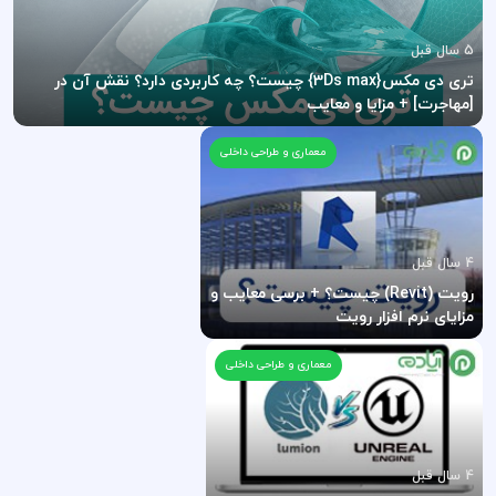
5 سال قبل
تری دی مکس{3Ds max} چیست؟ چه کاربردی دارد؟ نقش آن در
[مهاجرت] + مزایا و معایب
معماری و طراحی داخلی
4 سال قبل
رویت (Revit) چیست؟ + برسی معایب و
مزایای نرم افزار رویت
معماری و طراحی داخلی
4 سال قبل