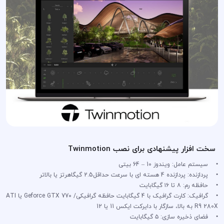
سخت افزار پیشنهادی برای نصب Twinmotion
• سیستم عامل: ویندوز 10 – 64 بیتی
• پردازنده: پردازنده 4 هسته ای با سرعت حداقل2.5 گیگاهرتز یا بالاتر
• حافظه رم: ٨ تا ١۶ گیگابایت
• گرافیک: کارت گرافیک با 4 گیگابایت حافظه گرافیکی/ Geforce GTX 770 یا ATI
R9 280X به بالا، سازگار با دایرکت ایکس 11 یا 12
• فضای ذخیره سازی: ۵ گیگابایت