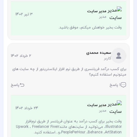
مدیر سایت
3 تیر 1402
مدیر
وقت بخیر خواهش میکنم، موفق باشید.
سعیده محمدی
2 خرداد 1402
کاربر
برای کسب درآمد فریلنسری از طریق نرم افزار ایلاستریتور از چه سایت های
میتونیم استفاده کنیم؟
1 پاسخ
پاسخ
مدیر سایت
24 خرداد 1402
مدیر
وقت بخیر برای کسب درآمد به عنوان فریلنسر از طریق نرم‌افزار
Illustrator، می‌توانید از سایت‌های مانندUpwork ، Freelancer Fiverr
،PeoplePerHour ،Behance ،ArtStationو...استفاده کنید.