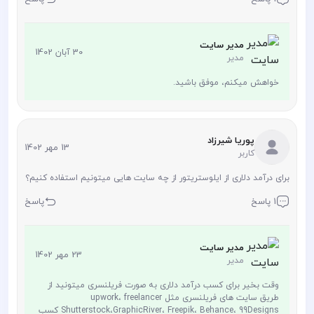
مدیر سایت
30 آبان 1402
مدیر
خواهش میکنم، موفق باشید.
پوریا شیرزاد
13 مهر 1402
کاربر
برای درآمد دلاری از ایلوستریتور از چه سایت هایی میتونیم استفاده کنیم؟
1 پاسخ
پاسخ
مدیر سایت
23 مهر 1402
مدیر
وقت بخیر برای کسب درآمد دلاری به صورت فریلنسری میتونید از
طریق سایت های فریلنسری مثل upwork، freelancer
Shutterstock،GraphicRiver، Freepik، Behance، 99Designs کسب