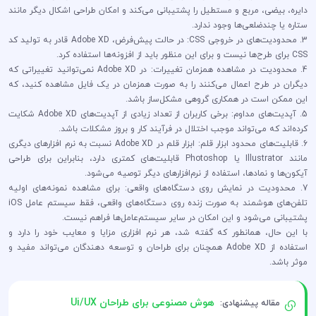
دایره، بیضی، مربع و مستطیل را پشتیبانی می‌کند و امکان طراحی اشکال دیگر مانند
ستاره یا چندضلعی‌ها وجود ندارد.
3. محدودیت‌های در خروجی CSS: در حالت پیش‌فرض، Adobe XD قادر به تولید کد
CSS برای طرح‌ها نیست و برای این منظور باید از افزونه‌ها استفاده کرد.
4. محدودیت در مشاهده همزمان تغییرات: در Adobe XD نمی‌توانید تغییراتی که
دیگران در طرح اعمال می‌کنند را به صورت همزمان در یک فایل مشاهده کنید، که
این ممکن است در همکاری گروهی مشکل‌ساز باشد.
5. آپدیت‌های مداوم: برخی کاربران از تعداد زیادی از آپدیت‌های Adobe XD شکایت
کرده‌اند که می‌تواند موجب اختلال در فرآیند کار و بروز مشکلات باشد.
6. قابلیت‌های محدود ابزار قلم: ابزار قلم در Adobe XD نسبت به نرم افزارهای دیگری
مانند Illustrator یا Photoshop قابلیت‌های کمتری دارد، بنابراین برای طراحی
آیکون‌ها و نمادها، استفاده از نرم‌افزارهای دیگر توصیه می‌شود.
7. محدودیت در نمایش روی دستگاه‌های واقعی: برای مشاهده نمونه‌های اولیه
تلفن‌های هوشمند به صورت زنده روی دستگاه‌های واقعی، فقط سیستم عامل iOS
پشتیبانی می‌شود و این امکان در سایر سیستم‌عامل‌ها فراهم نیست.
با این حال، همانطور که گفته شد، هر نرم افزاری مزایا و معایب خود را دارد و
استفاده از Adobe XD همچنان برای طراحان و توسعه دهندگان می‌تواند مفید و
موثر باشد.
هوش مصنوعی برای طراحان Ui/UX
مقاله پیشنهادی: