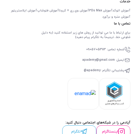
خدمات
آموزش اتوکد
آموزش 3Ds Max
آموزش وی ری + کرونا
آموزش فتوشاپ
آموزش ایلاستریتور
آموزش متره و برآورد
تماس با ما
برای ارتباط با ما می توانید از روش های زیر استفاده کنید (به دلیل
شلوغی خط، ترجیحاً به تلگرام پیام دهید)
شماره تماس: 09057053113
ایمیل: apademy@gmail.com
پشتیبانی تلگرام: apademy@
آپادمی را در شبکه‌های اجتماعی دنبال کنید:
اینستاگرام
تلگرام