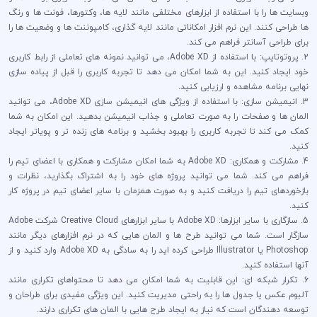
وبسایت ها را با استفاده از ابزارهای مختلفی مانند لایه ها، وکتورها، فونت ها و رنگ
ها طراحی کنند. این نرم افزار امکاناتی مانند لایه گذاری، کامپوننت ها و وضعیت ها را
برای طراحی آسانتر فراهم می کند.
2. پروتوتایپ: با استفاده از Adobe XD، می توانید نمونه های تعاملی از رابط کاربری
خود ایجاد کنید. این به شما امکان می دهد تا تجربه کاربری را قبل از پیاده سازی
نهایی برنامه مشاهده و ارزیابی کنید.
3. انیمیشن سازی: با استفاده از ویژگی های انیمیشن سازی Adobe XD، می توانید
المان ها و صفحات را به صورت تعاملی و جذاب انیمیشن بدهید. این امکان به شما
کمک می کند تا تجربه کاربری را بهبود بخشید و برنامه های زنده تر و پویاتر ایجاد
کنید.
4. مشارکت و همکاری: Adobe XD به شما امکان مشارکت و همکاری با اعضای تیم را
فراهم می کند. شما می توانید پروژه های خود را به اشتراک بگذارید، نظرات و
بازخوردهای تیم را دریافت کنید و به صورت همزمان با سایر اعضای تیم در پروژه کار
کنید.
5. سازگاری با سایر ابزارها: Adobe XD با سایر ابزارهای Creative Cloud شرکت Adobe
سازگار است. شما می توانید طرح ها و المان هایی که در نرم افزارهای دیگر مانند
Photoshop یا Illustrator طراحی کرده اید را به سادگی به Adobe XD وارد کنید و از
آنها استفاده کنید.
6. تکرار شبکه ای: این قابلیت به شما امکان می دهد تا محتواهای تکراری مانند
آلبوم عکس یا جدول ها را به راحتی مدیریت کنید. این ویژگی مفیدی برای طراحان و
توسعه دهندگان است که نیاز به ایجاد طرح هایی با المان های تکراری دارند.