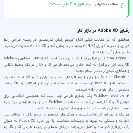
نرم افزار فیگما چیست؟
مقاله پیشنهادی:
رقبای Adobe XD در بازار کار
همانطور که در مقالات قبلی اشاره کردیم رقبای قدرتمندی در زمینه طراحی رابط
کاربری و تجربه کاربری (UI/UX) وجود دارند. زمانی که از Adobe XD صحبت می‌کنیم،
رقبای اصلی آن عبارتند از:
1. Figma: Figma نرم افزاری قدرتمند و پرطرفدار است که امکانات مشابهی با Adobe
XD دارد. این نرم افزار به شما امکان می‌دهد طراحی UI و UX را در یک محیط آنلاین
و همکاری تیمی راحت‌تر انجام دهید.
2. Sketch: Sketch نیز یکی از نرم افزارهای محبوب طراحی UI و UX است که برای
سیستم عامل macOS توسعه داده شده است. این نرم افزار امکانات و پلاگین‌های
متنوعی را برای طراحان ارائه می‌دهد.
3. Webflow: Webflow یک پلتفرم طراحی وب است که همچنین امکاناتی برای
طراحی UI و UX فراهم می‌کند. با استفاده از Webflow، می‌توانید طرح‌های خود را به
صورت تعاملی پیاده سازی کنید و وبسایت‌های پویا ایجاد کنید.
هر یک از این نرم افزارها قابلیت‌ها و ویژگی‌های منحصر به فردی دارند و انتخاب بین
آنها به وابستگی به نیازها و ترجیحات شماست. با این حال، Adobe XD به عنوان
یک نرم افزار قدرتمند و کامل، می‌تواند نیازهای شما را در زمینه طراحی UI و UX به