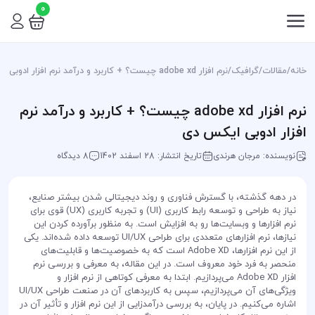
0
خانه
/
مقالات
/
گرافیک
/
نرم افزار adobe xd چیست؟ + کاربرد و درآمد نرم افزار ادوبی ایکس دی
نرم افزار adobe xd چیست؟ + کاربرد و درآمد نرم
افزار ادوبی ایکس دی
نویسنده: مرجان هرندی
تاریخ انتشار: 28 اسفند 1402
8 دیدگاه
در دهه گذشته، با گسترش فناوری و روند دیجیتالی شدن بیشتر صنایع،
نیاز به طراحی و توسعه رابط کاربری (UI) و تجربه کاربری (UX) قوی برای
نرم افزارها و وبسایت‌ها رو به افزایش است. به منظور برآورده کردن این
نیازها، نرم افزارهای متعددی برای طراحی UI/UX توسعه داده شده‌اند. یکی
از این نرم افزارها، Adobe XD است که به خصوصیت‌ها و قابلیت‌های
منحصر به فرد خود معروف است. در این مقاله، به معرفی و بررسی نرم
افزار Adobe XD می‌پردازیم. ابتدا به معرفی کوتاهی از نرم افزار و
ویژگی‌های آن می‌پردازیم، سپس به کاربردهای آن در صنعت طراحی UI/UX
اشاره می‌کنیم. در پایان، به بررسی درآمدزایی از این نرم افزار و تأثیر آن در