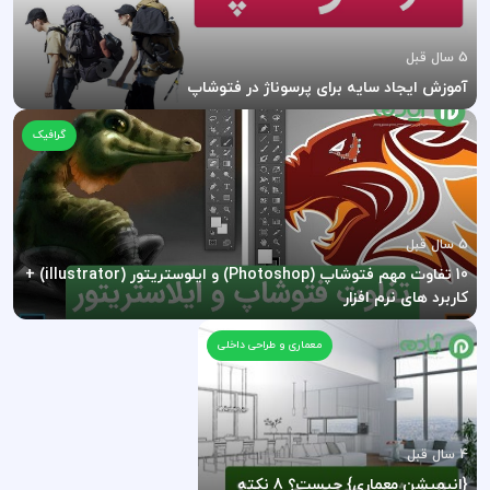
5 سال قبل
آموزش ایجاد سایه برای پرسوناژ در فتوشاپ
گرافیک
5 سال قبل
10 تفاوت مهم فتوشاپ (Photoshop) و ایلوستریتور (illustrator) +
کاربرد های نرم افزار
معماری و طراحی داخلی
4 سال قبل
{انیمیشن معماری} چیست؟ 8 نکته