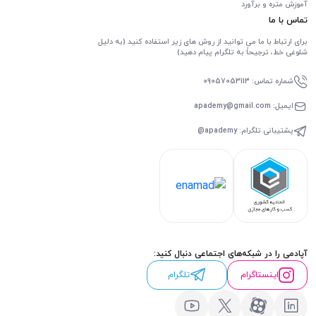
آموزش متره و برآورد
تماس با ما
برای ارتباط با ما می توانید از روش های زیر استفاده کنید (به دلیل
شلوغی خط، ترجیحاً به تلگرام پیام دهید)
شماره تماس: 09057053113
ایمیل: apademy@gmail.com
پشتیبانی تلگرام: apademy@
آپادمی را در شبکه‌های اجتماعی دنبال کنید:
اینستاگرام
تلگرام