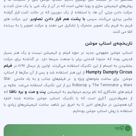
روش‌های انیمیشن سازی و پویا نمایی است که در آن از یک شی یا یک مدل ثابت و
حرکت دادن جزئی آن ها، با استفاده از یک دوربین که در حالت ثابت قرار گرفته
با پشت هم قرار دادن تصاویر
عکس برداری می‌کنند سپس
، این حرکت های
فریم به فریم یک تصویر متحرک را تشکیل می دهند و حرکت تصویر را به بیننده
القا می کنند.
تاریخچه‌ی استاپ موشن
استاپ موشن مفهومی جدید در حوزه فیلم و انیمیشن نیست و یک هنر بسیار
قدیمی بوده که حدودا قدمتی برابر با صنعت سینما دارد. در گذشته برای حرکت
فیلم
بخشیدن به اجسام از این تکنیک استفاده می‌کردند. اولین بار درسال ۱۸۹۷ در
Humpty Dumpty Circus
از این هنر استفاده شد و پس از آن سال‌ها از استاپ
موشن‌ برای ساخت جلوه‌های ویژه و در فیلم‌های جذاب و به یاد ماندنی Star
Wars و The Terminator و Robocop نیز از این تکنیک استفاده می‌شد. علاوه بر
پت و مت و بره ناقلا
فیلم های ماندگاری که نام بردیم میتوانیم به انیمیشن
که
از معروف‌ترین آثاری است که با تکنیک استاپ موشن ساخته شده اشاره
کرد.همچنین در سال‌های اخیر تا به امروز نیز شاهد ساخت انیمیشن‌های زیادی با
استفاده با روش استاپ موشن بوده‌ایم.