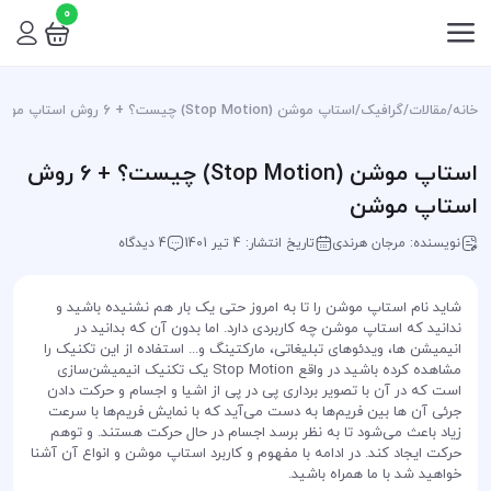
0
خانه
/
مقالات
/
گرافیک
/
استاپ موشن (Stop Motion) چیست؟ + 6 روش استاپ موشن
استاپ موشن (Stop Motion) چیست؟ + 6 روش
استاپ موشن
نویسنده: مرجان هرندی
تاریخ انتشار: 4 تیر 1401
4 دیدگاه
شاید نام استاپ موشن را تا به امروز حتی یک بار هم نشنیده باشید و
ندانید که استاپ موشن چه کاربردی دارد. اما بدون آن که بدانید در
انیمیشن ها، ویدئوهای تبلیغاتی، مارکتینگ و... استفاده از این تکنیک را
مشاهده کرده باشید در واقع Stop Motion یک تکنیک انیمیشن‌سازی
است که در آن با تصویر برداری پی در پی از اشیا و اجسام و حرکت دادن
جرئی آن ها بین فریم‌ها به دست می‌آید که با نمایش فریم‌ها با سرعت
زیاد باعث می‌شود تا به نظر برسد اجسام در حال حرکت هستند. و توهم
حرکت ایجاد کند. در ادامه با مفهوم و کاربرد استاپ موشن و انواع آن آشنا
خواهید شد با ما همراه باشید.