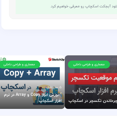
نلود آبجکت اسکچاپ رو معرفی خواهیم کرد.
معماری و طراحی داخلی
معماری و طراحی داخلی
5 سال قبل
آموزش ابزار Copy و Array در نرم
رخاندن تکسچر در اسکچاپ
افزار اسکچاپ