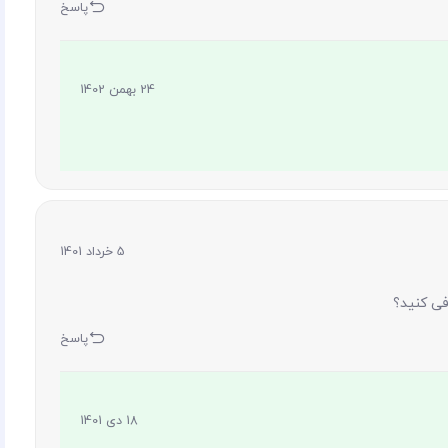
پاسخ
24 بهمن 1402
5 خرداد 1401
ی کنید؟
پاسخ
18 دی 1401