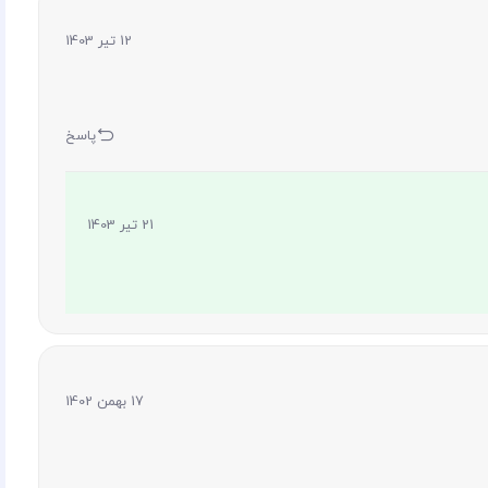
12 تیر 1403
پاسخ
21 تیر 1403
17 بهمن 1402