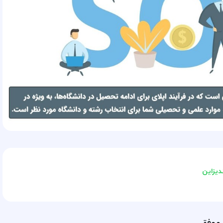
دیزاین
 موفق